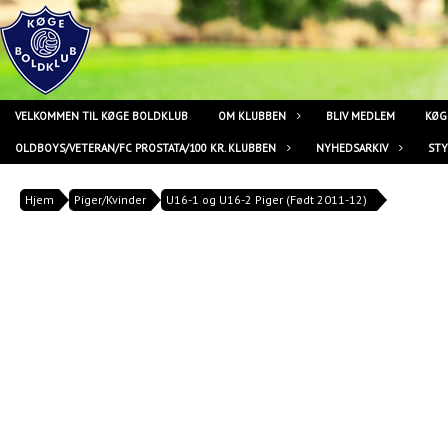
VELKOMMEN TIL KØGE BOLDKLUB
OM KLUBBEN
BLIV MEDLEM
KØG
OLDBOYS/VETERAN/FC PROSTATA/100 KR. KLUBBEN
NYHEDSARKIV
ST
Hjem
Piger/Kvinder
U16-1 og U16-2 Piger (Født 2011-12)