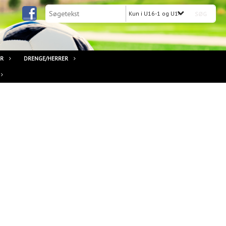
Kun i U16-1 og U16-2 Piger (Født 2
ER
DRENGE/HERRER