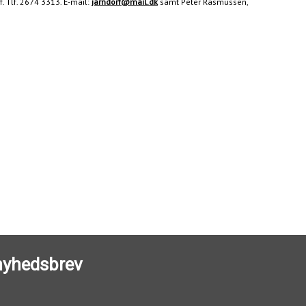
f. Tlf. 2674 3313. E-mail:
jarndorf@mail.dk
samt Peter Rasmussen,
 nyhedsbrev