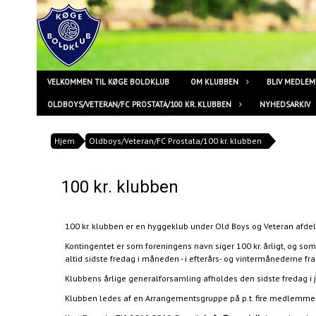
VELKOMMEN TIL KØGE BOLDKLUB
OM KLUBBEN
BLIV MEDLEM
OLDBOYS/VETERAN/FC PROSTATA/100 KR. KLUBBEN
NYHEDSARKIV
Hjem
Oldboys/Veteran/FC Prostata/100 kr. klubben
100 kr. klubben
100 kr. klubben er en hyggeklub under Old Boys og Veteran afde
Kontingentet er som foreningens navn siger 100 kr. årligt, og som
altid sidste fredag i måneden - i efterårs- og vintermånederne f
Klubbens årlige generalforsamling afholdes den sidste fredag i
Klubben ledes af en Arrangementsgruppe på p.t. fire medlemme