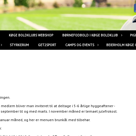
KØGE BOLDKLUBS WEBSHOP
BØRNEFODBOLD I KØGE BOLDKLUB
PIG
STYRKERUM
GET2SPORT
CAMPS OG EVENTS
BEIERHOLM KØGE 
lingen.
 medlem bliver man inviteret til at deltage i 5-6 årlige hyggeaftener -
ra september til og med marts. I november måned er temaet julefrokost.
 januar måned, og her er menuen brunkål med tilbehør.
r: