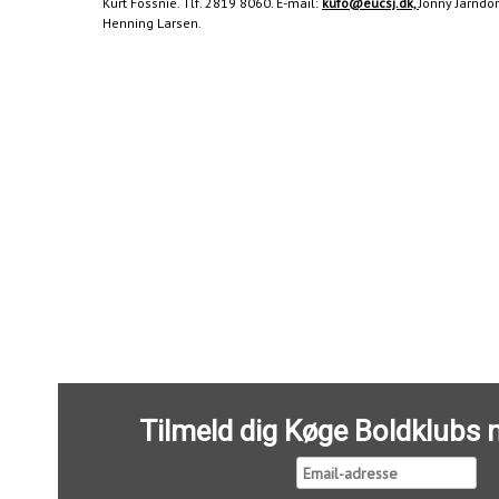
Kurt Fossnie. Tlf. 2819 8060. E-mail:
kufo@eucsj.dk,
Jonny Jarndor
Henning Larsen.
Tilmeld dig Køge Boldklubs