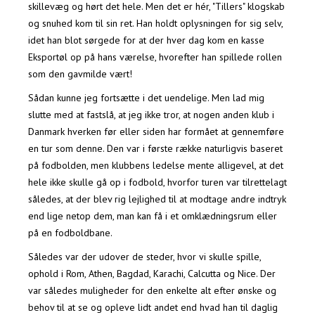
skillevæg og hørt det hele. Men det er hér, "Tillers" klogskab
og snuhed kom til sin ret. Han holdt oplysningen for sig selv,
idet han blot sørgede for at der hver dag kom en kasse
Eksportøl op på hans værelse, hvorefter han spillede rollen
som den gavmilde vært!
Sådan kunne jeg fortsætte i det uendelige. Men lad mig
slutte med at fastslå, at jeg ikke tror, at nogen anden klub i
Danmark hverken før eller siden har formået at gennemføre
en tur som denne. Den var i første række naturligvis baseret
på fodbolden, men klubbens ledelse mente alligevel, at det
hele ikke skulle gå op i fodbold, hvorfor turen var tilrettelagt
således, at der blev rig lejlighed til at modtage andre indtryk
end lige netop dem, man kan få i et omklædningsrum eller
på en fodboldbane.
Således var der udover de steder, hvor vi skulle spille,
ophold i Rom, Athen, Bagdad, Karachi, Calcutta og Nice. Der
var således muligheder for den enkelte alt efter ønske og
behov til at se og opleve lidt andet end hvad han til daglig