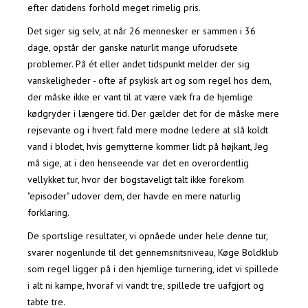
efter datidens forhold meget rimelig pris.
Det siger sig selv, at når 26 mennesker er sammen i 36
dage, opstår der ganske naturlit mange uforudsete
problemer. På ét eller andet tidspunkt melder der sig
vanskeligheder - ofte af psykisk art og som regel hos dem,
der måske ikke er vant til at være væk fra de hjemlige
kødgryder i længere tid. Der gælder det for de måske mere
rejsevante og i hvert fald mere modne ledere at slå koldt
vand i blodet, hvis gemytterne kommer lidt på højkant, Jeg
må sige, at i den henseende var det en overordentlig
vellykket tur, hvor der bogstaveligt talt ikke forekom
"episoder" udover dem, der havde en mere naturlig
forklaring.
De sportslige resultater, vi opnåede under hele denne tur,
svarer nogenlunde til det gennemsnitsniveau, Køge Boldklub
som regel ligger på i den hjemlige turnering, idet vi spillede
i alt ni kampe, hvoraf vi vandt tre, spillede tre uafgjort og
tabte tre.