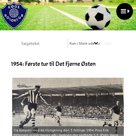
Kun i Store udenlandsrejser
1954: Første tur til Det Fjerne Østen
Fra kampen mod All Hongkong den 3. februar 1954. Poul Erik
Petersen scorer Køges mål i kampen der sluttede 1-1. (Foto: Køge