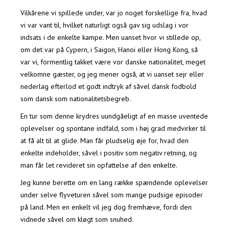
Vilkårene vi spillede under, var jo noget forskellige fra, hvad
vi var vant til, hvilket naturligt også gav sig udslag i vor
indsats i de enkelte kampe. Men uanset hvor vi stillede op,
om det var på Cypern, i Saigon, Hanoi eller Hong Kong, så
var vi, formentlig takket være vor danske nationalitet, meget
velkomne gæster, og jeg mener også, at vi uanset sejr eller
nederlag efterlod et godt indtryk af såvel dansk fodbold
som dansk som nationalitetsbegreb.
En tur som denne krydres uundgåeligt af en masse uventede
oplevelser og spontane indfald, som i høj grad medvirker til
at få alt til at glide. Man får pludselig øje for, hvad den
enkelte indeholder, såvel i positiv som negativ retning, og
man får let revideret sin opfattelse af den enkelte.
Jeg kunne berette om en lang række spændende oplevelser
under selve flyveturen såvel som mange pudsige episoder
på land. Men en enkelt vil jeg dog fremhæve, fordi den
vidnede såvel om kløgt som snuhed.