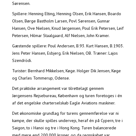
Sørensen.
Spillere: Henning Elting, Henning Olsen, Erik Hansen, Boardo
Olsen, Børge Bastholm Larsen, Povl Sørensen, Gunnar
Hansen, Ove Nielsen, Knud Jørgensen, Poul Erik Petersen, Leif
Petersen, Hilmar Staalgaard, Alf Nielsen, John Kramer.
Gæstende spillere: Poul Andersen, B.93. Kurt Hansen, B.1903.
Jens Peter Hansen, Esbjerg. Erik Nielsen, OB. Træner: Lajos
Szendrödi.
Turister: Bernhard Mikkelsen, Køge. Holger Dik Jensen, Køge
og Charles Tommerup, Odense.
Det praktiske arrangement var tilrettelagt gennem
Jørgensens Rejsebureau, København og turen foretoges i én
af det engelske charterselskab Eagle Aviations maskiner.
Det økonomiske grundlag for turens gennemførelse var ni
kampe, der skulle spilles undervejs, heraf én på Cypern, tre i
Saigon, to i Hanoi og tre i Hong Kong. Turen balancerede
med mere end 200.000 kroner, og da regnskabet var