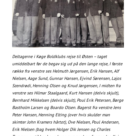
Deltagerne i Køge Boldklubs rejse til Østen – taget
umiddelbart før de begav sig ud på den lange rejse, I første
række fra venstre ses Helmuth Jørgensen, Erik Hansen, Alf
Nielsen, Aage Sund, Gunnar Hansen, Ejvind Sørensen, Lajos
Szendrødi, Henning Olsen og Knud Jørgensen, I midten fra
venstre ses Hilmar Staalgaard, Kurt Hansen (delvis skjult),
Bernhard Mikkelsen (delvis skjult), Poul Erik Petersen, Børge
Bastholm Larsen og Boardo Olsen. Bagerst fra venstre Jens
Peter Hansen, Henning Elting (over hvis skulder man
skimter John Kramers hårtot), Ove Nielsen, Poul Andersen,
Erik Nielsen (bag hvem Holger Dik Jensen og Charles