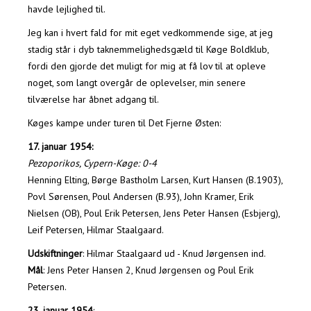
havde lejlighed til.
Jeg kan i hvert fald for mit eget vedkommende sige, at jeg
stadig står i dyb taknemmelighedsgæld til Køge Boldklub,
fordi den gjorde det muligt for mig at få lov til at opleve
noget, som langt overgår de oplevelser, min senere
tilværelse har åbnet adgang til.
Køges kampe under turen til Det Fjerne Østen:
17. januar 1954:
Pezoporikos, Cypern-Køge: 0-4
Henning Elting, Børge Bastholm Larsen, Kurt Hansen (B.1903),
Povl Sørensen, Poul Andersen (B.93), John Kramer, Erik
Nielsen (OB), Poul Erik Petersen, Jens Peter Hansen (Esbjerg),
Leif Petersen, Hilmar Staalgaard.
Udskiftninger
: Hilmar Staalgaard ud - Knud Jørgensen ind.
Mål
: Jens Peter Hansen 2, Knud Jørgensen og Poul Erik
Petersen.
23. januar 1954
: