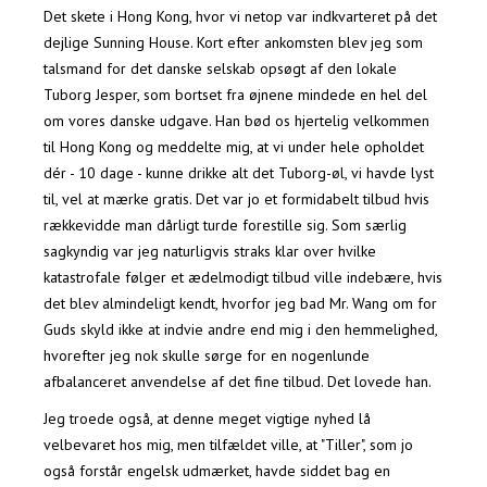
Det skete i Hong Kong, hvor vi netop var indkvarteret på det
dejlige Sunning House. Kort efter ankomsten blev jeg som
talsmand for det danske selskab opsøgt af den lokale
Tuborg Jesper, som bortset fra øjnene mindede en hel del
om vores danske udgave. Han bød os hjertelig velkommen
til Hong Kong og meddelte mig, at vi under hele opholdet
dér - 10 dage - kunne drikke alt det Tuborg-øl, vi havde lyst
til, vel at mærke gratis. Det var jo et formidabelt tilbud hvis
rækkevidde man dårligt turde forestille sig. Som særlig
sagkyndig var jeg naturligvis straks klar over hvilke
katastrofale følger et ædelmodigt tilbud ville indebære, hvis
det blev almindeligt kendt, hvorfor jeg bad Mr. Wang om for
Guds skyld ikke at indvie andre end mig i den hemmelighed,
hvorefter jeg nok skulle sørge for en nogenlunde
afbalanceret anvendelse af det fine tilbud. Det lovede han.
Jeg troede også, at denne meget vigtige nyhed lå
velbevaret hos mig, men tilfældet ville, at "Tiller", som jo
også forstår engelsk udmærket, havde siddet bag en