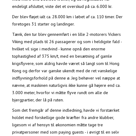
endeligt afsluttet, viste det et overskud på ca. 6.000 kr.
Der blev fløjet ialt ca. 28.000 km i løbet af ca. 110 timer. Der
foretoges 31 starter og landinger.
Tænk, den tur blev gennemført i en lille 2-motorers Vickers
Viking med plads til 26 passagerer og som i heldigste fald -
hvilket vil sige i medvind - kunne opnå den enorme
tophastighed af 375 km/t, med en besætning af gamle
krigsflyvere, som aldrig havde været så langt som til Hong
Kong og derfor var ganske ukendt med de ret vanskelige
indflyvningsforhold på denne ø. Jeg behøver vel næppe at
nævne, at maskinen naturligvis ikke kunne gå højere end ca.
3.000 meter, hvorfor vi måtte flyve rundt om alle de
bjergpartier, der lå på ruten.
Som det fremgår af denne indledning, havde vi forstærket
holdet med forskellige gode kræfter fra andre klubber,
ligesom vi af hensyn til økonomien måtte tage tre
privatpersoner med som paying guests - i øvrigt til en selv