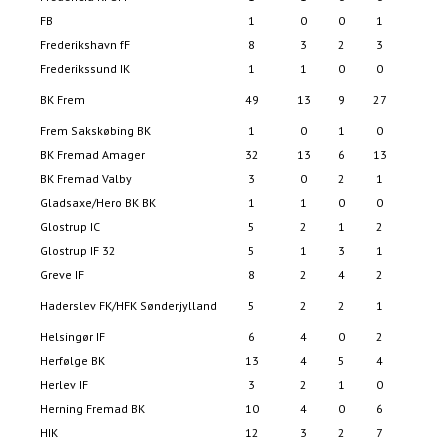
FB
1
0
0
1
Frederikshavn fF
8
3
2
3
1
Frederikssund IK
1
1
0
0
BK Frem
49
13
9
27
7
Frem Sakskøbing BK
1
0
1
0
BK Fremad Amager
32
13
6
13
6
BK Fremad Valby
3
0
2
1
Gladsaxe/Hero BK BK
1
1
0
0
Glostrup IC
5
2
1
2
Glostrup IF 32
5
1
3
1
Greve IF
8
2
4
2
Haderslev FK/HFK Sønderjylland
5
2
2
1
Helsingør IF
6
4
0
2
Herfølge BK
13
4
5
4
1
Herlev IF
3
2
1
0
Herning Fremad BK
10
4
0
6
1
HIK
12
3
2
7
2