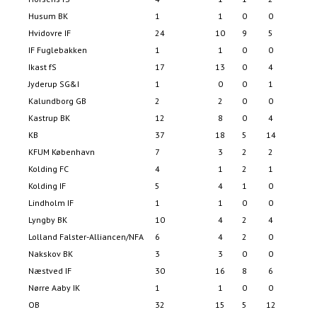
Husum BK
1
1
0
0
8
Hvidovre IF
24
10
9
5
38
IF Fuglebakken
1
1
0
0
4
Ikast fS
17
13
0
4
44
Jyderup SG&I
1
0
0
1
1
Kalundborg GB
2
2
0
0
5
Kastrup BK
12
8
0
4
22
KB
37
18
5
14
69
KFUM København
7
3
2
2
13
Kolding FC
4
1
2
1
4
Kolding IF
5
4
1
0
11
Lindholm IF
1
1
0
0
3
Lyngby BK
10
4
2
4
19
Lolland Falster-Alliancen/NFA
6
4
2
0
18
Nakskov BK
3
3
0
0
15
Næstved IF
30
16
8
6
66
Nørre Aaby IK
1
1
0
0
5
OB
32
15
5
12
60