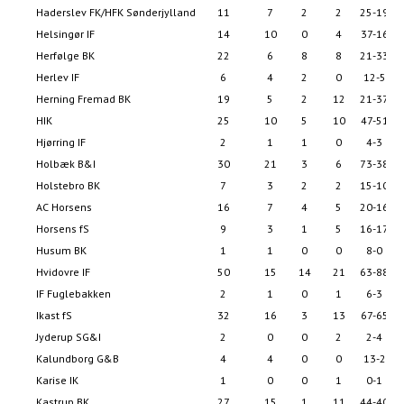
Haderslev FK/HFK Sønderjylland
11
7
2
2
25-19
Helsingør IF
14
10
0
4
37-16
Herfølge BK
22
6
8
8
21-33
Herlev IF
6
4
2
0
12-5
Herning Fremad BK
19
5
2
12
21-37
HIK
25
10
5
10
47-51
Hjørring IF
2
1
1
0
4-3
Holbæk B&I
30
21
3
6
73-38
Holstebro BK
7
3
2
2
15-10
AC Horsens
16
7
4
5
20-16
Horsens fS
9
3
1
5
16-17
Husum BK
1
1
0
0
8-0
Hvidovre IF
50
15
14
21
63-88
IF Fuglebakken
2
1
0
1
6-3
Ikast fS
32
16
3
13
67-65
Jyderup SG&I
2
0
0
2
2-4
Kalundborg G&B
4
4
0
0
13-2
Karise IK
1
0
0
1
0-1
Kastrup BK
27
15
1
11
44-40