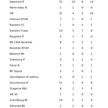
Næstved IF
32
10
8
14
5
Nørre Aaby IK
1
1
0
0
OB
32
9
5
18
5
Odense KFUM
3
1
0
2
Randers FC
2
0
1
1
Randers Freja
20
5
7
8
3
Ringsted IF
4
1
3
0
RB 1906 Roskilde
8
3
3
2
Roskilde KFUM
2
2
0
0
Rødovre BK
1
0
0
1
Silkeborg IF
9
3
2
4
1
Skive IK
3
2
0
1
BK Skjold
3
1
0
2
Skovbakken IK Aarhus
4
0
2
2
Skovshoved IF
15
3
4
8
2
Slagelse B&I
8
2
3
3
AIK 65
1
1
0
0
Svendborg fB
10
5
1
4
1
Søllerød BK
2
2
0
0