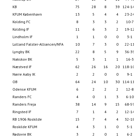
KB
75
28
8
39
124-147
KFUM København
13
5
4
4
23-24
Kolding FC
8
3
3
2
10-7
Kolding IF
11
6
3
2
19-12
Lindholm IF
1
1
0
0
3-1
Lolland Falster-Alliancen/NFA
10
7
3
0
22-11
Lyngby BK
22
8
5
9
36-39
Nakskov BK
5
3
1
1
16-3
Næstved IF
62
26
16
20
118-102
Nørre Aaby IK
2
2
0
0
9-1
OB
64
24
10
30
114-119
Odense KFUM
6
2
2
2
12-8
Randers FC
4
0
1
3
6-10
Randers Freja
38
14
9
15
68-59
Ringsted IF
7
1
4
2
12-14
RB 1906 Roskilde
15
7
4
4
32-18
Roskilde KFUM
4
3
1
0
5-1
Rødovre BK
3
2
0
1
6-2