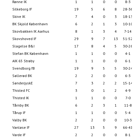
Rønne IK
1
1
0
0
8-3
Silkeborg IF
19
5
6
8
28-36
Skive IK
7
4
0
3
18-13
BK Skjold København
6
2
1
3
10-10
Skovbakken IK Aarhus
8
1
3
4
7-14
Skovshoved IF
29
9
7
13
51-52
Slagelse B&I
17
8
4
5
30-26
Stefan BK København
1
1
0
0
4-1
AIK 65 Strøby
1
1
0
0
6-1
Svendborg fB
19
9
5
5
30-24
Søllerød BK
2
2
0
0
6-3
SønderjyskE
7
3
2
2
15-14
Thisted FC
3
0
1
2
4-9
Thisted IK
1
1
0
0
7-0
Tårnby BK
6
2
3
1
11-8
Tårup IF
1
1
0
0
5-4
Valby BK
2
2
0
0
10-3
Vanløse IF
27
13
5
9
66-41
Varde IF
2
2
0
0
8-1