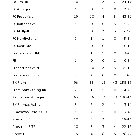
Farum BK
10
6
2
2
24-10
FC Amager
1
0
1
0
2-2
FC Fredericia
19
10
4
5
43-31
FC København
3
0
0
3
1-9
FC Midtjylland
5
0
2
3
5-12
FC Nordjylland
2
1
1
0
5-3
FC Roskilde
1
0
0
1
0-1
Fredericia KFUM
2
1
1
0
3-2
FB
1
0
0
1
0-3
Frederikshavn fF
15
10
2
3
31-15
Frederikssund IK
2
2
0
0
10-2
BK Frem
96
35
18
43
158-198
Frem Sakskøbing BK
2
1
1
0
4-2
BK Fremad Amager
63
26
14
23
130-115
BK Fremad Valby
5
2
2
1
13-11
Gladsaxe/Hero BK BK
3
2
1
0
7-4
Glostrup IC
10
6
2
2
18-10
Glostrup IF 32
10
3
3
4
22-19
Greve IF
16
4
6
6
26-27