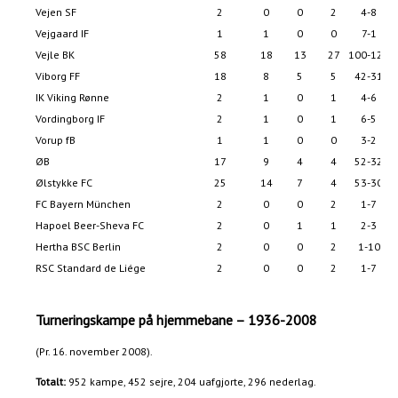
Vejen SF
2
0
0
2
4-8
Vejgaard IF
1
1
0
0
7-1
Vejle BK
58
18
13
27
100-122
Viborg FF
18
8
5
5
42-31
IK Viking Rønne
2
1
0
1
4-6
Vordingborg IF
2
1
0
1
6-5
Vorup fB
1
1
0
0
3-2
ØB
17
9
4
4
52-32
Ølstykke FC
25
14
7
4
53-30
FC Bayern München
2
0
0
2
1-7
Hapoel Beer-Sheva FC
2
0
1
1
2-3
Hertha BSC Berlin
2
0
0
2
1-10
RSC Standard de Liége
2
0
0
2
1-7
Turneringskampe på hjemmebane – 1936-2008
(Pr. 16. november 2008).
Totalt:
952 kampe, 452 sejre, 204 uafgjorte, 296 nederlag.