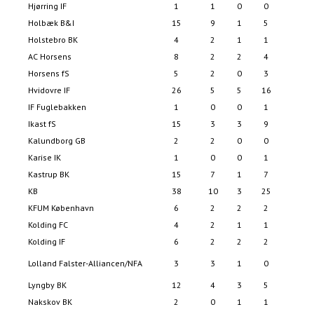
Hjørring IF
1
1
0
0
Holbæk B&I
15
9
1
5
3
Holstebro BK
4
2
1
1
AC Horsens
8
2
2
4
Horsens fS
5
2
0
3
Hvidovre IF
26
5
5
16
2
IF Fuglebakken
1
0
0
1
Ikast fS
15
3
3
9
2
Kalundborg GB
2
2
0
0
Karise IK
1
0
0
1
Kastrup BK
15
7
1
7
2
KB
38
10
3
25
5
KFUM København
6
2
2
2
Kolding FC
4
2
1
1
Kolding IF
6
2
2
2
Lolland Falster-Alliancen/NFA
3
3
1
0
Lyngby BK
12
4
3
5
1
Nakskov BK
2
0
1
1