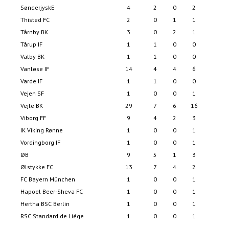
SønderjyskE
4
2
0
2
1
Thisted FC
2
0
1
1
Tårnby BK
3
0
2
1
Tårup IF
1
1
0
0
Valby BK
1
1
0
0
Vanløse IF
14
4
4
6
3
Varde IF
1
1
0
0
Vejen SF
1
0
0
1
Vejle BK
29
7
6
16
3
Viborg FF
9
4
2
3
2
IK Viking Rønne
1
0
0
1
Vordingborg IF
1
0
0
1
ØB
9
5
1
3
3
Ølstykke FC
13
7
4
2
3
FC Bayern München
1
0
0
1
Hapoel Beer-Sheva FC
1
0
0
1
Hertha BSC Berlin
1
0
0
1
RSC Standard de Liége
1
0
0
1