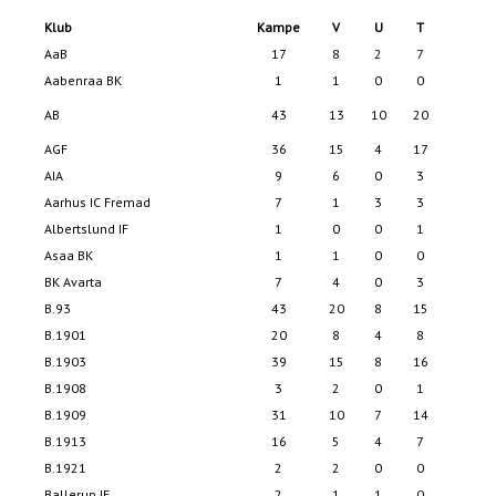
Klub
Kampe
V
U
T
AaB
17
8
2
7
2
Aabenraa BK
1
1
0
0
AB
43
13
10
20
9
AGF
36
15
4
17
4
AIA
9
6
0
3
1
Aarhus IC Fremad
7
1
3
3
Albertslund IF
1
0
0
1
Asaa BK
1
1
0
0
BK Avarta
7
4
0
3
1
B.93
43
20
8
15
8
B.1901
20
8
4
8
2
B.1903
39
15
8
16
6
B.1908
3
2
0
1
B.1909
31
10
7
14
5
B.1913
16
5
4
7
2
B.1921
2
2
0
0
Ballerup IF
2
1
1
0