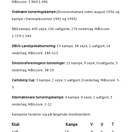
Målscore: 1.960-1.496
Ordinære turneringskampe:
(Divisionskampe siden august 1936 og
kampe i Danmarksserien 1992 og 1993)
880 kampe, 403 sejre, 201 uafgjorte, 276 nederlag. Målscore:
1.729-1.349
DBU’s Landspokalturnering:
53 kampe, 38 sejre, 1 uafgjort, 14
nederlag. Målscore: 186-113
Divisionsforeningens turneringer:
12 kampe, 9 sejre, 0 uafgjorte, 3
nederlag. Målscore: 38-19
Carlsberg Cup:
3 kampe, 2 sejre, 1 uafgjort, 0 nederlag. Målscore: 5-
3
Internationale turneringskampe:
4 kampe, 0 sejre, 1 uafgjort, 3
nederlag. Målscore: 2-12
Kampene fordeler sig på følgende modstandere:
Klub
Kampe
V
U
T
M
AaB
19
9
6
4
47