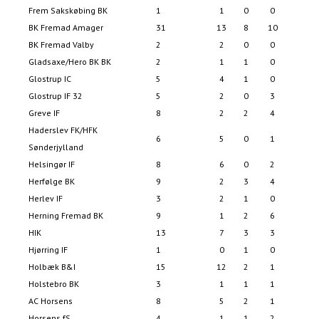
Frem Sakskøbing BK
1
1
0
0
2
BK Fremad Amager
31
13
8
10
67
BK Fremad Valby
2
2
0
0
5
Gladsaxe/Hero BK BK
2
1
1
0
4
Glostrup IC
5
4
1
0
11
Glostrup IF 32
5
2
0
3
13
Greve IF
8
2
2
4
13
Haderslev FK/HFK
6
5
0
1
15
Sønderjylland
Helsingør IF
8
6
0
2
23
Herfølge BK
9
2
3
4
7-
Herlev IF
3
2
1
0
6
Herning Fremad BK
9
1
2
6
7-
HIK
13
7
3
3
26
Hjørring IF
1
0
1
0
3
Holbæk B&I
15
12
2
1
43
Holstebro BK
3
1
1
1
4
AC Horsens
8
5
2
1
11
Horsens fS
4
1
1
2
8