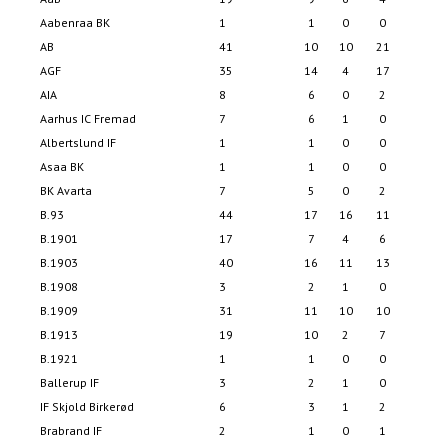
Aabenraa BK
1
1
0
0
2
AB
41
10
10
21
71
AGF
35
14
4
17
72
AIA
8
6
0
2
37
Aarhus IC Fremad
7
6
1
0
18
Albertslund IF
1
1
0
0
2
Asaa BK
1
1
0
0
4
BK Avarta
7
5
0
2
10
B.93
44
17
16
11
81
B.1901
17
7
4
6
32
B.1903
40
16
11
13
68
B.1908
3
2
1
0
9
B.1909
31
11
10
10
61
B.1913
19
10
2
7
43
B.1921
1
1
0
0
6
Ballerup IF
3
2
1
0
10
IF Skjold Birkerød
6
3
1
2
11
Brabrand IF
2
1
0
1
3