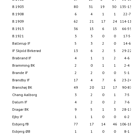
B.1903
80
31
19
30
135-137
B.1908
6
4
1
1
22-7
B.1909
62
21
17
24
114-118
B.1913
36
15
6
15
66-59
B.1921
3
3
0
0
17-5
Ballerup IF
5
3
2
0
14-6
IF Skjold Birkerød
13
6
2
5
29-22
Brabrand IF
4
1
1
2
4-6
Bramming BK
2
0
1
1
2-4
Brande IF
2
2
0
0
5-1
Brøndby IF
17
4
7
6
23-24
Brønshøj BK
49
20
12
17
90-87
Chang Aalborg
3
2
0
1
7-5
Dalum IF
4
2
0
2
7-6
Dragør BK
9
5
1
3
28-17
Ejby IF
1
1
0
0
6-2
Esbjerg fB
77
17
14
46
106-185
Esbjerg ØB
1
1
0
0
8-1