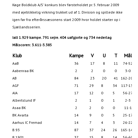
Køge Boldklub A/S' konkurs blev førsteholdet pr. 5. februar 2009
med øjeblikkelig virkning trukket ud af 1. Division og spillede ikke
igen før fra efterårssæsonens start 2009 hvor holdet starter op i
Sjællandsserien.
Ialt 1.929 kampe. 791 sejre. 404 uafgjorte og 734 nederlag
Målscoren: 3.611-3.385
Klub
Kampe
V
U
T
Mål
AaB
36
17
8
11
74-52
Aabenraa BK
2
2
0
0
3-0
AB
84
23
20
41
162-206
AGF
71
29
8
34
117-135
AIA
17
12
0
5
56-27
Albertslund IF
2
1
0
1
2-3
Asaa BK
2
2
0
0
11-1
BK Avarta
14
9
0
5
25-17
Aarhus IC Fremad
14
7
4
3
26-22
B.93
87
37
24
26
165-142
B.1901
37
15
8
14
56-60