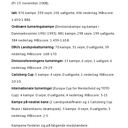
(Pr. 23. november 2008).
Ialt:
976 kampe. 339 sejre, 201 uafgjorte, 436 nederlag. Målscore:
1.650-1.886.
Ordinære turneringskampe
(Divisionskampe og kampe i
Danmarksserien 1992-1993): 881 kampe, 298 sejre, 199 uafgjorte,
384 nederlag. Målscore: 1.439-1.658.
DBU’s Landspokalturnering:
70 kampe, 31 sejre, 0 uafgjorte, 39
nederlag. Målscore: 168-170.
Divisionsforeningens turneringer:
13 kampe, 6 sejre, 1 uafgjort, 6
nederlag. Målscore: 29-29.
Carlsberg Cup:
5 kampe. 4 sejre, 0 uafgjorte, 1 nederlag. Målscore:
10-10.
Internationale turneringer
(Europa Cup for Mesterhold og TOTO
Cup): 4 kampe. 0 sejre, 0 uafgjorte, 4 nederlag. Målscore: 3-15.
Kampe på neutral bane
(2 Landspokalfinaler og 1 Carlsberg Cup
finale i Københavns Idrætspark): 3 kampe. 0 sejre, 0 uafgjorte, 3
nederlag. Målscore: 2-5.
Kampene fordeler sig på følgende modstandere: