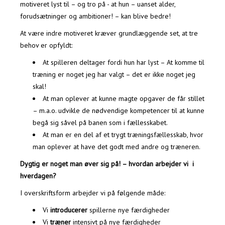
motiveret lyst til – og tro på - at hun – uanset alder,
forudsætninger og ambitioner! – kan blive bedre!
At være indre motiveret kræver grundlæggende set, at tre
behov er opfyldt:
At spilleren deltager fordi hun har lyst – At komme til
træning er noget jeg har valgt – det er ikke noget jeg
skal!
At man oplever at kunne magte opgaver de får stillet
– m.a.o. udvikle de nødvendige kompetencer til at kunne
begå sig såvel på banen som i fællesskabet.
At man er en del af et trygt træningsfællesskab, hvor
man oplever at have det godt med andre og træneren.
Dygtig er noget man øver sig på! – hvordan arbejder vi i
hverdagen?
I overskriftsform arbejder vi på følgende måde:
Vi
introducerer
spillerne nye færdigheder
Vi
træner
intensivt på nye færdigheder