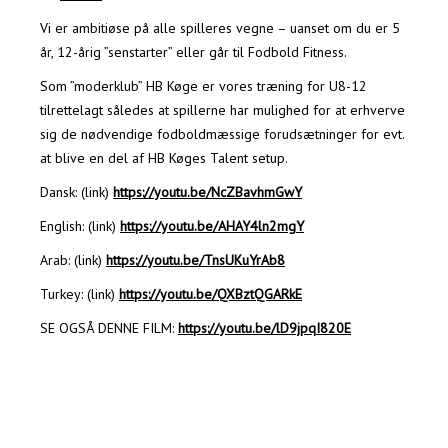
Vi er ambitiøse på alle spilleres vegne – uanset om du er 5
år, 12-årig ”senstarter” eller går til Fodbold Fitness.
Som ”moderklub” HB Køge er vores træning for U8-12
tilrettelagt således at spillerne har mulighed for at erhverve
sig de nødvendige fodboldmæssige forudsætninger for evt.
at blive en del af HB Køges Talent setup.
Dansk: (link)
https://youtu.be/NcZBavhmGwY
English: (link)
https://youtu.be/AHAY4ln2mgY
Arab: (link)
https://youtu.be/TnsUKuYrAb8
Turkey: (link)
https://youtu.be/QXBztQGARkE
SE OGSÅ DENNE FILM:
https://youtu.be/lD9jpqI820E