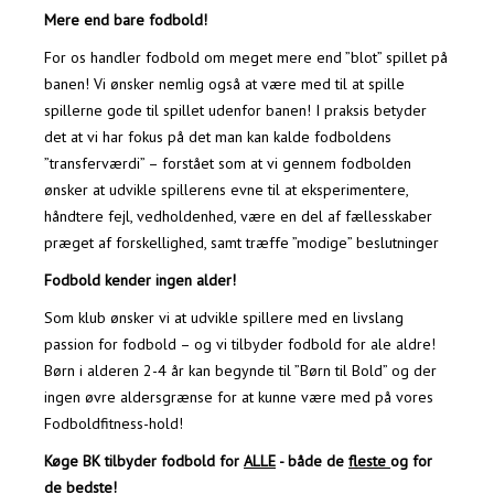
Mere end bare fodbold!
For os handler fodbold om meget mere end ”blot” spillet på
banen! Vi ønsker nemlig også at være med til at spille
spillerne gode til spillet udenfor banen! I praksis betyder
det at vi har fokus på det man kan kalde fodboldens
”transferværdi” – forstået som at vi gennem fodbolden
ønsker at udvikle spillerens evne til at eksperimentere,
håndtere fejl, vedholdenhed, være en del af fællesskaber
præget af forskellighed, samt træffe ”modige” beslutninger
Fodbold kender ingen alder!
Som klub ønsker vi at udvikle spillere med en livslang
passion for fodbold – og vi tilbyder fodbold for ale aldre!
Børn i alderen 2-4 år kan begynde til ”Børn til Bold” og der
ingen øvre aldersgrænse for at kunne være med på vores
Fodboldfitness-hold!
Køge BK tilbyder fodbold for
ALLE
- både de
fleste
og for
de
bedste
!