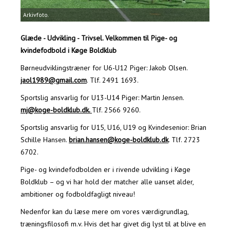
Arkivfoto.
Glæde - Udvikling - Trivsel.
Velkommen til Pige- og
kvindefodbold i Køge Boldklub
Børneudviklingstræner for U6-U12 Piger: Jakob Olsen.
jaol1989@gmail.com
. Tlf. 2491 1693.
Sportslig ansvarlig for U13-U14 Piger: Martin Jensen.
mj@koge-boldklub.dk.
Tlf. 2566 9260.
Sportslig ansvarlig for U15, U16, U19 og Kvindesenior: Brian
Schille Hansen.
brian.hansen@koge-boldklub.dk
. Tlf. 2723
6702.
Pige- og kvindefodbolden er i rivende udvikling i Køge
Boldklub – og vi har hold der matcher alle uanset alder,
ambitioner og fodboldfagligt niveau!
Nedenfor kan du læse mere om vores værdigrundlag,
træningsfilosofi m.v. Hvis det har givet dig lyst til at blive en