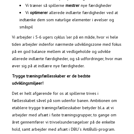
Vi træner så spillerne
mestrer
nye færdigheder
Vi
optimerer
allerede indlærte færdigheder ved at
indtænke dem som naturlige elementer i øvelser og
småspil
Vi arbejder i 5-6 ugers cyklus ‘ser på en måde, hvor vi hele
tiden arbejder indenfor nærmeste udviklingszone med fokus
på en god balance mellem at vedligeholde og udvikle
allerede indlærte færdigheder, og så udfordringer, hvor man
øver sig på at indlære nye færdigheder.
Trygge træningsfællesskaber er de bedste
udviklingsmiljøer!
Det er helt afgørende for os at spillerne trives i
fællesskabet såvel på som udenfor banen. Ambitionen om
etablere trygge træningsfællesskaber betyder bl.a. at vi
arbejder med afsæt i faste træningsgrupper, to gange om
året gennemfører vi trivselsundersøgelser på de enkelte
hold, samt arbejder med afsæt i DBU´s AntiBulli-program.