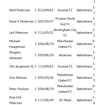
1
1-
Keld Pedersen
2
0
25/09/63
Arsenal FC
København
7
Preston North
1-
Knud V. Pedersen
2
0
02/05/57
København
End FC
2
Birmingham City
1-
Leif Petersen
8
3
11/05/52
København
FC
2
Michael
Manchester
0-
2
0
06/08/74
København
Haagensen
United FC
1
Mogens
1-
3
0
09/06/59
Alliancen
København
Johansen
1
1-
Ole Jørgensen 4)
2
1
25/09/63
Arsenal FC
København
7
Manchester
1-
Ove Nielsen
2
0
03/05/56
København
United FC
3
Manchester
0-
Peter Poulsen
2
0
06/08/74
København
United FC
1
Poul Erik
2-
4
1
17/06/49
AC Milan
København
Petersen
6