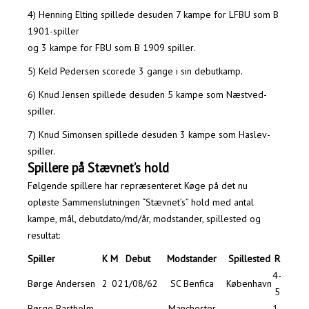
4) Henning Elting spillede desuden 7 kampe for LFBU som B
1901-spiller
og 3 kampe for FBU som B 1909 spiller.
5) Keld Pedersen scorede 3 gange i sin debutkamp.
6) Knud Jensen spillede desuden 5 kampe som Næstved-
spiller.
7) Knud Simonsen spillede desuden 3 kampe som Haslev-
spiller.
Spillere på Stævnet’s hold
Følgende spillere har repræsenteret Køge på det nu
opløste Sammenslutningen “Stævnet’s” hold med antal
kampe, mål, debutdato/md/år, modstander, spillested og
resultat:
Spiller
K
M
Debut
Modstander
Spillested
R
4-
Børge Andersen
2
0
21/08/62
SC Benfica
København
5
Børge Bastholm
Manchester
1-