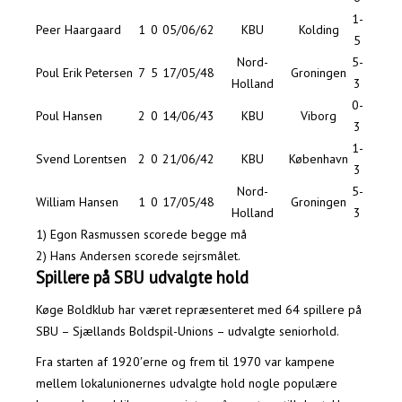
1-
Peer Haargaard
1
0
05/06/62
KBU
Kolding
5
Nord-
5-
Poul Erik Petersen
7
5
17/05/48
Groningen
Holland
3
0-
Poul Hansen
2
0
14/06/43
KBU
Viborg
3
1-
Svend Lorentsen
2
0
21/06/42
KBU
København
3
Nord-
5-
William Hansen
1
0
17/05/48
Groningen
Holland
3
1) Egon Rasmussen scorede begge må
2) Hans Andersen scorede sejrsmålet.
Spillere på SBU udvalgte hold
Køge Boldklub har været repræsenteret med 64 spillere på
SBU – Sjællands Boldspil-Unions – udvalgte seniorhold.
Fra starten af 1920′erne og frem til 1970 var kampene
mellem lokalunionernes udvalgte hold nogle populære