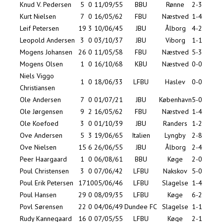
Knud V. Pedersen
5
0
11/09/55
BBU
Rønne
2-3
Kurt Nielsen
7
0
16/05/62
FBU
Næstved
1-4
Leif Petersen
19
3
10/06/45
JBU
Ålborg
4-2
Leopold Andersen
3
0
03/10/37
JBU
Viborg
1-1
Mogens Johansen
26
0
11/05/58
FBU
Næstved
5-3
Mogens Olsen
1
0
16/10/68
KBU
Næstved
0-0
Niels Viggo
1
0
18/06/33
LFBU
Haslev
0-0
Christiansen
Ole Andersen
7
0
01/07/21
JBU
København
5-0
Ole Jørgensen
9
2
16/05/62
FBU
Næstved
1-4
Ole Koefoed
3
0
01/10/39
JBU
Randers
1-2
Ove Andersen
5
3
19/06/65
Italien
Lyngby
2-8
Ove Nielsen
15
6
26/06/55
JBU
Ålborg
2-4
Peer Haargaard
1
0
06/08/61
BBU
Køge
2-0
Poul Christensen
3
0
07/06/42
LFBU
Nakskov
5-0
Poul Erik Petersen
17
10
05/06/46
LFBU
Slagelse
1-4
Poul Hansen
29
0
08/09/35
LFBU
Køge
6-2
Povl Sørensen
22
0
04/06/49
Dundee FC
Slagelse
1-1
Rudy Kannegaard
16
0
07/05/55
LFBU
Køge
2-1