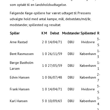
som optakt til en landsholdsudtagelse.
Følgende Køge-spillere har været udtaget til Pressens
udvalgte hold med antal kampe, mål, debutdato/md/år,
modstander, spillested og resultat:
Spiller
K
M
Debut
Modstander
Spillested
R
3-
Arne Rastad
2
0
14/04/71
DBU
Hvidovre
5
1-
Bent Rasmussen
1
0
26/11/59
DBU
København
3
Børge Bastholm
1-
1
0
27/05/59
DBU
København
Larsen
1
2-
Edvin Hansen
1
0
06/07/48
DBU
København
7
3-
Frank Hansen
1
0
14/04/71
DBU
Hvidovre
5
1-
Karl Hansen
3
0
10/09/63
DBU
København
4
2-