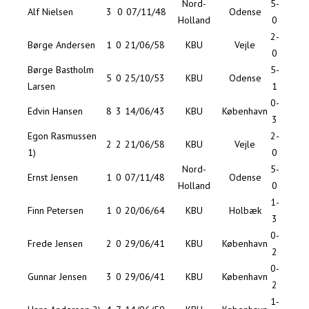
Nord-
5-
Alf Nielsen
3
0
07/11/48
Odense
Holland
0
2-
Børge Andersen
1
0
21/06/58
KBU
Vejle
0
Børge Bastholm
5-
5
0
25/10/53
KBU
Odense
Larsen
1
0-
Edvin Hansen
8
3
14/06/43
KBU
København
3
Egon Rasmussen
2-
2
2
21/06/58
KBU
Vejle
1)
0
Nord-
5-
Ernst Jensen
1
0
07/11/48
Odense
Holland
0
1-
Finn Petersen
1
0
20/06/64
KBU
Holbæk
3
0-
Frede Jensen
2
0
29/06/41
KBU
København
2
0-
Gunnar Jensen
3
0
29/06/41
KBU
København
2
1-