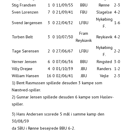
Stig Frandsen
1
0
11/09/55
BBU
Rønne
2-3
Sven Lorenzen
7
0
21/09/41
FBU
Slagelse
4-2
Nykøbing
Svend Jørgensen
3
0
22/04/32
LFBU
1-6
F.
Fram
Torben Belt
3
0
10/07/50
Reykiavik
4-2
Reykiavik
Nykøbing
Tage Sørensen
2
0
27/06/67
LFBU
2-2
F.
Verner Jensen
6
0
07/06/36
BBU
Ringsted
3-0
Villy Drejøe
4
0
01/10/39
JBU
Randers
1-2
William Hansen
16
0
02/06/41
JBU
Vejle
2-3
1) Bent Rasmussen spillede desuden 3 kampe som
Næstved-spiller.
2) Gunnar Jensen spillede desuden 6 kampe som Haslev-
spiller.
3) Hans Andersen scorede 5 mål i samme kamp den
30/08/59
da SBU i Rønne besejrede BBU 6-2.