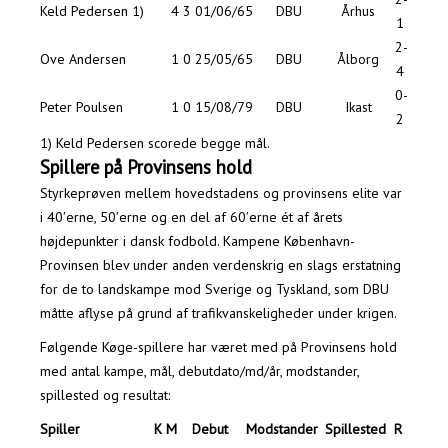
Keld Pedersen 1)
4
3
01/06/65
DBU
Århus
1
2-
Ove Andersen
1
0
25/05/65
DBU
Ålborg
4
0-
Peter Poulsen
1
0
15/08/79
DBU
Ikast
2
1) Keld Pedersen scorede begge mål.
Spillere på Provinsens hold
Styrkeprøven mellem hovedstadens og provinsens elite var
i 40′erne, 50′erne og en del af 60′erne ét af årets
højdepunkter i dansk fodbold. Kampene København-
Provinsen blev under anden verdenskrig en slags erstatning
for de to landskampe mod Sverige og Tyskland, som DBU
måtte aflyse på grund af trafikvanskeligheder under krigen.
Følgende Køge-spillere har været med på Provinsens hold
med antal kampe, mål, debutdato/md/år, modstander,
spillested og resultat:
Spiller
K
M
Debut
Modstander
Spillested
R