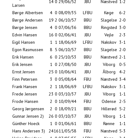
14
0
29/06/52
JBU
Næstved
1-2
Larsen
Børge Albertsen
4
0
08/09/35
LFBU
Køge
6-2
Børge Andersen
19
2
06/10/57
BBU
Slagelse
2-0
Børge Jensen
4
0
07/06/36
BBU
Ringsted
3-0
Edvin Hansen
16
0
02/06/41
JBU
Vejle
2-3
Eigil Hansen
1
1
18/06/69
LFBU
Nakskov
3-1
Egon Rasmussen
8
5
06/10/57
BBU
Slagelse
2-0
Erik Hansen
6
0
25/10/53
BBU
Næstved
2-1
Erik Jensen
1
0
27/08/50
JBU
Viborg
0-5
Ernst Jensen
25
0
10/06/41
JBU
Ålborg
4-2
Finn Petersen
3
0
05/08/64
FBU
Næstved
3-4
Frank Hansen
2
1
18/06/69
LFBU
Nakskov
3-1
Frede Jensen
23
0
03/10/37
JBU
Viborg
1-1
Frode Hansen
2
0
10/09/44
FBU
Odense
2-5
Georg Jørgensen
2
0
18/09/21
BBU
Hillerød
5-2
Gunnar Jensen 2)
26
0
03/10/37
JBU
Viborg
1-1
Günther Hoeck
1
0
01/06/61
BBU
Rønne
1-1
Hans Andersen 3)
24
16
11/05/58
FBU
Næstved
5-3