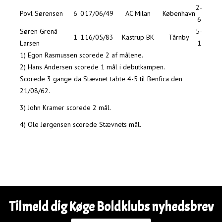
2-
Povl Sørensen
6
0
17/06/49
AC Milan
København
6
Søren Grenå
5-
1
1
16/05/83
Kastrup BK
Tårnby
Larsen
1
1) Egon Rasmussen scorede 2 af målene.
2) Hans Andersen scorede 1 mål i debutkampen.
Scorede 3 gange da Stævnet tabte 4-5 til Benfica den
21/08/62.
3) John Kramer scorede 2 mål.
4) Ole Jørgensen scorede Stævnets mål.
Tilmeld dig Køge Boldklubs nyhedsbrev