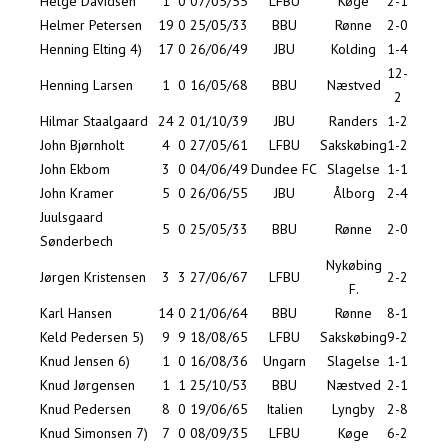
Helge Davidsen
1
0
07/05/55
LFBU
Køge
2-1
Helmer Petersen
19
0
25/05/33
BBU
Rønne
2-0
Henning Elting 4)
17
0
26/06/49
JBU
Kolding
1-4
12-
Henning Larsen
1
0
16/05/68
BBU
Næstved
2
Hilmar Staalgaard
24
2
01/10/39
JBU
Randers
1-2
John Bjørnholt
4
0
27/05/61
LFBU
Sakskøbing
1-2
John Ekbom
3
0
04/06/49
Dundee FC
Slagelse
1-1
John Kramer
5
0
26/06/55
JBU
Ålborg
2-4
Juulsgaard
5
0
25/05/33
BBU
Rønne
2-0
Sønderbech
Nykøbing
Jørgen Kristensen
3
3
27/06/67
LFBU
2-2
F.
Karl Hansen
14
0
21/06/64
BBU
Rønne
8-1
Keld Pedersen 5)
9
9
18/08/65
LFBU
Sakskøbing
9-2
Knud Jensen 6)
1
0
16/08/36
Ungarn
Slagelse
1-1
Knud Jørgensen
1
1
25/10/53
BBU
Næstved
2-1
Knud Pedersen
8
0
19/06/65
Italien
Lyngby
2-8
Knud Simonsen 7)
7
0
08/09/35
LFBU
Køge
6-2