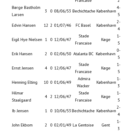
Francaise
2
Børge Bastholm
4-
3
0
08/06/53
Bechichtache
København
Larsen
5
2-
Edvin Hansen
12
2
01/07/46
FC Basel
København
4
Stade
1-
Eigil Hye Nielsen
1
0
12/06/47
Køge
Francaise
5
0-
Erik Hansen
2
0
02/06/50
Atalanta BC
København
5
Stade
1-
Ernst Jensen
4
0
12/06/47
Køge
Francaise
5
Admira
1-
Henning Elting
10
0
01/06/49
København
Wacker
3
Hilmar
Stade
1-
4
2
12/06/47
Køge
Staalgaard
Francaise
5
2-
Ib Jensen
1
0
10/06/53
Bechichtache
København
4
1-
John Ekbom
2
0
02/01/49
La Gentoise
Gent
3