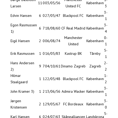
11
0
03/05/56
København
Larsen
United FC
3
3-
Edvin Hansen
6
0
27/05/47
Blackpool FC
København
1
Egon Rasmussen
3-
6
7
18/08/60
CF Real Madrid
København
1)
4
Manchester
0-
Eigil Hansen
2
0
06/08/74
København
United
1
5-
Erik Rasmussen
1
0
16/05/83
Kastrup BK
Tårnby
1
Hans Andersen
2-
9
7
04/10/61
Dinamo Zagreb
Zagreb
2)
2
Hilmar
1-
1
1
22/05/48
Blackpool FC
København
Staalgaard
2
3-
John Kramer 3)
1
2
13/06/56
Admira Wacker
København
1
Jørgen
3-
2
1
29/05/67
FC Bordeaux
København
Kristensen
0
5-
Karl Hansen
6
0
24/07/63
Skånealliancen
Landskrona