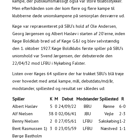
kampe, der publikumsmæssigt også var store tilløbsstykker.
Men efterhånden som der kom flere og flere kampe til
klubberne døde unionskampene på seniorplan desværre ud.
Køge var repræsenteret på SBU’s hold af Ole Andersen,
Georg Jørgensen og Albert Hasløv i starten af 20′erne, inden
Køge Boldklub brød ud af Køge G&I og blev selvstændig
den 1. oktober 1927. Køge Boldklubs første spiller på SBU’s
unionshold var Svend Jørgensen, der debuterede den
22/04/32 mod LFBU i Nykøbing Falster.
Listen over Køges 64 spillere der har trukket SBU’s blå trøje
over hovedet med antal kampe, mål, debutdato/md/år,
modstander, spillested og resultat ser således ud:
Spiller
K
M
Debut
Modstander
Spillested
R
Albert Hasløv
5
0
24/09/22
BBU
Rønne
6-0
Alf Nielsen
38
0
02/06/41
JBU
Vejle
2-3
Benny Nielsen
2
0
27/05/61
LFBU
Sakskøbing
1-2
Bent Rasmussen 1)
3
0
23/05/59
LFBU
Næstved
1-1
Børge Bastholm