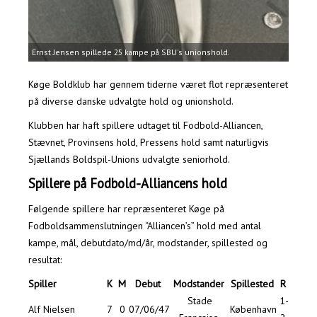
Ernst Jensen spillede 25 kampe på SBU's unionshold.
Køge Boldklub har gennem tiderne været flot repræsenteret
på diverse danske udvalgte hold og unionshold.
Klubben har haft spillere udtaget til Fodbold-Alliancen,
Stævnet, Provinsens hold, Pressens hold samt naturligvis
Sjællands Boldspil-Unions udvalgte seniorhold.
Spillere på Fodbold-Alliancens hold
Følgende spillere har repræsenteret Køge på
Fodboldsammenslutningen “Alliancen’s” hold med antal
kampe, mål, debutdato/md/år, modstander, spillested og
resultat:
Spiller
K
M
Debut
Modstander
Spillested
R
Stade
1-
Alf Nielsen
7
0
07/06/47
København