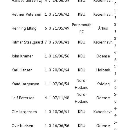
Hans Andersen 2)
4
7
14/06/59
KBU
København
0
1-
Helmer Petersen
1
0
21/06/42
KBU
København
3
Portsmouth
0-
Henning Elting
6
0
21/05/49
Århus
FC
3
0-
Hilmar Staalgaard
7
0
29/06/41
KBU
København
2
3-
John Kramer
1
0
16/06/56
KBU
Odense
6
1-
Karl Hansen
1
0
20/06/64
KBU
Holbæk
3
Nord-
3-
Knud Jørgensen
1
1
07/06/54
Kolding
Holland
6
Nord-
5-
Leif Petersen
4
1
07/11/48
Odense
Holland
0
4-
Ole Jørgensen
1
0
10/06/61
KBU
København
4
3-
Ove Nielsen
1
0
16/06/56
KBU
Odense
6