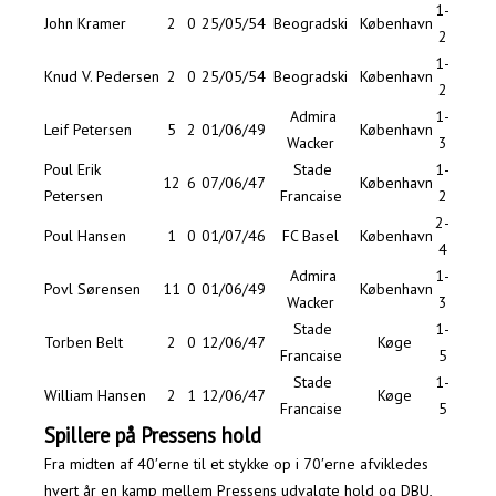
1-
John Kramer
2
0
25/05/54
Beogradski
København
2
1-
Knud V. Pedersen
2
0
25/05/54
Beogradski
København
2
Admira
1-
Leif Petersen
5
2
01/06/49
København
Wacker
3
Poul Erik
Stade
1-
12
6
07/06/47
København
Petersen
Francaise
2
2-
Poul Hansen
1
0
01/07/46
FC Basel
København
4
Admira
1-
Povl Sørensen
11
0
01/06/49
København
Wacker
3
Stade
1-
Torben Belt
2
0
12/06/47
Køge
Francaise
5
Stade
1-
William Hansen
2
1
12/06/47
Køge
Francaise
5
Spillere på Pressens hold
Fra midten af 40′erne til et stykke op i 70′erne afvikledes
hvert år en kamp mellem Pressens udvalgte hold og DBU,