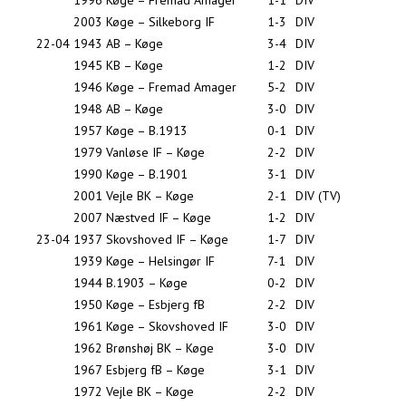
1996
Køge – Fremad Amager
1-1
DIV
2003
Køge – Silkeborg IF
1-3
DIV
22-04
1943
AB – Køge
3-4
DIV
1945
KB – Køge
1-2
DIV
1946
Køge – Fremad Amager
5-2
DIV
1948
AB – Køge
3-0
DIV
1957
Køge – B.1913
0-1
DIV
1979
Vanløse IF – Køge
2-2
DIV
1990
Køge – B.1901
3-1
DIV
2001
Vejle BK – Køge
2-1
DIV (TV)
2007
Næstved IF – Køge
1-2
DIV
23-04
1937
Skovshoved IF – Køge
1-7
DIV
1939
Køge – Helsingør IF
7-1
DIV
1944
B.1903 – Køge
0-2
DIV
1950
Køge – Esbjerg fB
2-2
DIV
1961
Køge – Skovshoved IF
3-0
DIV
1962
Brønshøj BK – Køge
3-0
DIV
1967
Esbjerg fB – Køge
3-1
DIV
1972
Vejle BK – Køge
2-2
DIV