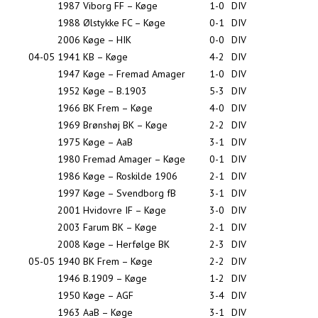
1987
Viborg FF – Køge
1-0
DIV
1988
Ølstykke FC – Køge
0-1
DIV
2006
Køge – HIK
0-0
DIV
04-05
1941
KB – Køge
4-2
DIV
1947
Køge – Fremad Amager
1-0
DIV
1952
Køge – B.1903
5-3
DIV
1966
BK Frem – Køge
4-0
DIV
1969
Brønshøj BK – Køge
2-2
DIV
1975
Køge – AaB
3-1
DIV
1980
Fremad Amager – Køge
0-1
DIV
1986
Køge – Roskilde 1906
2-1
DIV
1997
Køge – Svendborg fB
3-1
DIV
2001
Hvidovre IF – Køge
3-0
DIV
2003
Farum BK – Køge
2-1
DIV
2008
Køge – Herfølge BK
2-3
DIV
05-05
1940
BK Frem – Køge
2-2
DIV
1946
B.1909 – Køge
1-2
DIV
1950
Køge – AGF
3-4
DIV
1963
AaB – Køge
3-1
DIV