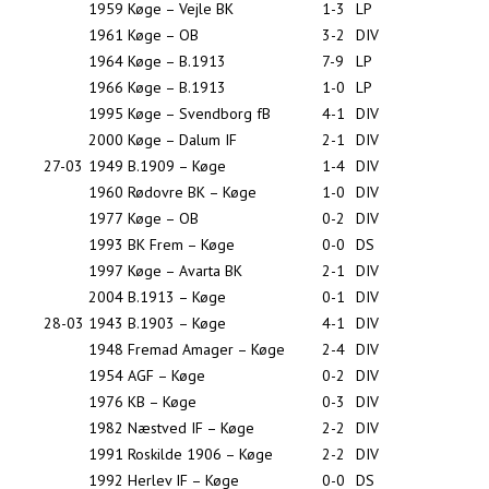
1959
Køge – Vejle BK
1-3
LP
1961
Køge – OB
3-2
DIV
1964
Køge – B.1913
7-9
LP
1966
Køge – B.1913
1-0
LP
1995
Køge – Svendborg fB
4-1
DIV
2000
Køge – Dalum IF
2-1
DIV
27-03
1949
B.1909 – Køge
1-4
DIV
1960
Rødovre BK – Køge
1-0
DIV
1977
Køge – OB
0-2
DIV
1993
BK Frem – Køge
0-0
DS
1997
Køge – Avarta BK
2-1
DIV
2004
B.1913 – Køge
0-1
DIV
28-03
1943
B.1903 – Køge
4-1
DIV
1948
Fremad Amager – Køge
2-4
DIV
1954
AGF – Køge
0-2
DIV
1976
KB – Køge
0-3
DIV
1982
Næstved IF – Køge
2-2
DIV
1991
Roskilde 1906 – Køge
2-2
DIV
1992
Herlev IF – Køge
0-0
DS