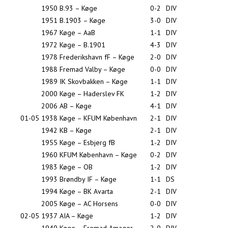
1950
B.93 – Køge
0-2
DIV
1951
B.1903 – Køge
3-0
DIV
1967
Køge – AaB
1-1
DIV
1972
Køge – B.1901
4-3
DIV
1978
Frederikshavn fF – Køge
2-0
DIV
1988
Fremad Valby – Køge
0-0
DIV
1989
IK Skovbakken – Køge
1-1
DIV
2000
Køge – Haderslev FK
1-2
DIV
2006
AB – Køge
4-1
DIV
01-05
1938
Køge – KFUM København
2-1
DIV
1942
KB – Køge
2-1
DIV
1955
Køge – Esbjerg fB
1-2
DIV
1960
KFUM København – Køge
0-2
DIV
1983
Køge – OB
1-2
DIV
1993
Brøndby IF – Køge
1-1
DS
1994
Køge – BK Avarta
2-1
DIV
2005
Køge – AC Horsens
0-0
DIV
02-05
1937
AIA – Køge
1-2
DIV