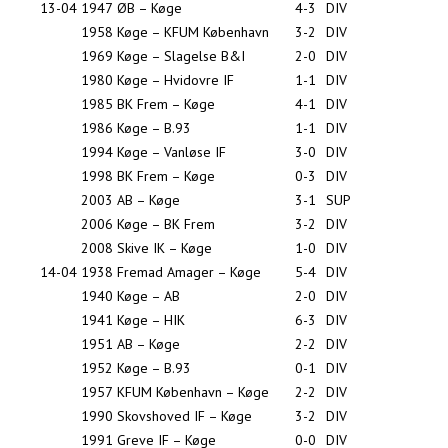
13-04
1947
ØB – Køge
4-3
DIV
1958
Køge – KFUM København
3-2
DIV
1969
Køge – Slagelse B&I
2-0
DIV
1980
Køge – Hvidovre IF
1-1
DIV
1985
BK Frem – Køge
4-1
DIV
1986
Køge – B.93
1-1
DIV
1994
Køge – Vanløse IF
3-0
DIV
1998
BK Frem – Køge
0-3
DIV
2003
AB – Køge
3-1
SUP
2006
Køge – BK Frem
3-2
DIV
2008
Skive IK – Køge
1-0
DIV
14-04
1938
Fremad Amager – Køge
5-4
DIV
1940
Køge – AB
2-0
DIV
1941
Køge – HIK
6-3
DIV
1951
AB – Køge
2-2
DIV
1952
Køge – B.93
0-1
DIV
1957
KFUM København – Køge
2-2
DIV
1990
Skovshoved IF – Køge
3-2
DIV
1991
Greve IF – Køge
0-0
DIV