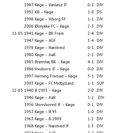
1987
Køge – Vanløse IF
0-1
DIV
1992
KB – Køge
1-0
DS
1998
Køge – Viborg FF
1-1
DIV
2006
Ølstykke FC – Køge
2-3
DIV
11-05
1941
Køge – BK Frem
2-4
DIV
1947
Køge – AGF
3-4
DIV
1978
Køge – Næstved
0-1
DIV
1980
Køge – AaB
2-1
DIV
1985
Brønshøj BK – Køge
4-1
DIV
1986
Hvidovre IF – Køge
0-0
DIV
1997
Herning Fremad – Køge
3-1
DIV
2003
Køge – FC Midtjylland
1-1
SUP
12-05
1940
B.1903 – Køge
2-0
DIV
1946
Køge – AaB
1-2
DIV
1956
Skovshoved IF – Køge
0-1
DIV
1957
Køge – B.93
1-0
DIV
1963
Køge – B.1909
1-2
DIV
1968
Køge – Næstved IF
1-3
DIV