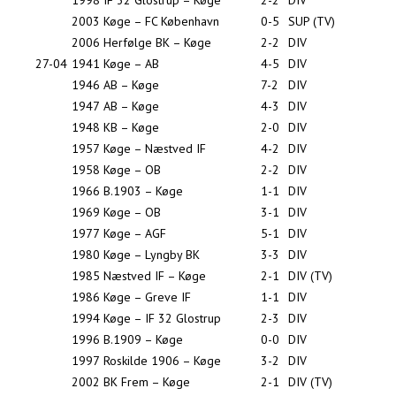
1998
IF 32 Glostrup – Køge
2-2
DIV
2003
Køge – FC København
0-5
SUP (TV)
2006
Herfølge BK – Køge
2-2
DIV
27-04
1941
Køge – AB
4-5
DIV
1946
AB – Køge
7-2
DIV
1947
AB – Køge
4-3
DIV
1948
KB – Køge
2-0
DIV
1957
Køge – Næstved IF
4-2
DIV
1958
Køge – OB
2-2
DIV
1966
B.1903 – Køge
1-1
DIV
1969
Køge – OB
3-1
DIV
1977
Køge – AGF
5-1
DIV
1980
Køge – Lyngby BK
3-3
DIV
1985
Næstved IF – Køge
2-1
DIV (TV)
1986
Køge – Greve IF
1-1
DIV
1994
Køge – IF 32 Glostrup
2-3
DIV
1996
B.1909 – Køge
0-0
DIV
1997
Roskilde 1906 – Køge
3-2
DIV
2002
BK Frem – Køge
2-1
DIV (TV)