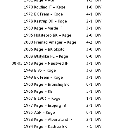
1961
Køge – AGF
1-2
DIV
1970
Kolding IF – Køge
1-0
DIV
1972
BK Frem – Køge
4-1
DIV
1978
Kastrup BK – Køge
2-1
DIV
1989
Køge – Varde IF
3-1
DIV
1995
Holstebro BK – Køge
2-0
DIV
2000
Fremad Amager – Køge
4-2
DIV
2006
Køge – BK Skjold
3-0
DIV
2008
Ølstykke FC – Køge
0-0
DIV
08-05
1938
Køge – Næstved IF
3-1
DIV
1948
B.93 – Køge
3-3
DIV
1949
BK Frem – Køge
3-1
DIV
1960
Køge – Brønshøj BK
0-1
DIV
1966
Køge – KB
5-1
DIV
1967
B.1903 – Køge
1-1
DIV
1977
Køge – Esbjerg fB
2-1
DIV
1983
AGF – Køge
0-1
DIV
1988
Køge – Albertslund IF
2-1
DIV
1994
Køge – Kastrup BK
7-1
DIV