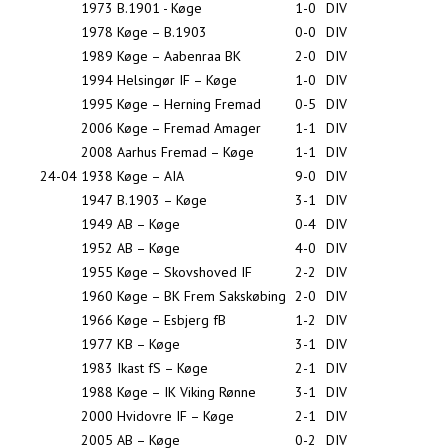
1973
B.1901 - Køge
1-0
DIV
1978
Køge – B.1903
0-0
DIV
1989
Køge – Aabenraa BK
2-0
DIV
1994
Helsingør IF – Køge
1-0
DIV
1995
Køge – Herning Fremad
0-5
DIV
2006
Køge – Fremad Amager
1-1
DIV
2008
Aarhus Fremad – Køge
1-1
DIV
24-04
1938
Køge – AIA
9-0
DIV
1947
B.1903 – Køge
3-1
DIV
1949
AB – Køge
0-4
DIV
1952
AB – Køge
4-0
DIV
1955
Køge – Skovshoved IF
2-2
DIV
1960
Køge – BK Frem Sakskøbing
2-0
DIV
1966
Køge – Esbjerg fB
1-2
DIV
1977
KB – Køge
3-1
DIV
1983
Ikast fS – Køge
2-1
DIV
1988
Køge – IK Viking Rønne
3-1
DIV
2000
Hvidovre IF – Køge
2-1
DIV
2005
AB – Køge
0-2
DIV