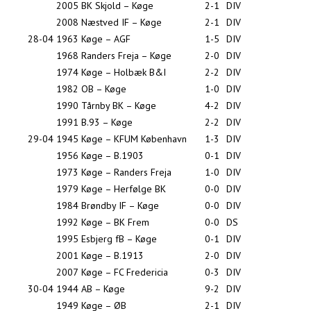
2005
BK Skjold – Køge
2-1
DIV
2008
Næstved IF – Køge
2-1
DIV
28-04
1963
Køge – AGF
1-5
DIV
1968
Randers Freja – Køge
2-0
DIV
1974
Køge – Holbæk B&I
2-2
DIV
1982
OB – Køge
1-0
DIV
1990
Tårnby BK – Køge
4-2
DIV
1991
B.93 – Køge
2-2
DIV
29-04
1945
Køge – KFUM København
1-3
DIV
1956
Køge – B.1903
0-1
DIV
1973
Køge – Randers Freja
1-0
DIV
1979
Køge – Herfølge BK
0-0
DIV
1984
Brøndby IF – Køge
0-0
DIV
1992
Køge – BK Frem
0-0
DS
1995
Esbjerg fB – Køge
0-1
DIV
2001
Køge – B.1913
2-0
DIV
2007
Køge – FC Fredericia
0-3
DIV
30-04
1944
AB – Køge
9-2
DIV
1949
Køge – ØB
2-1
DIV