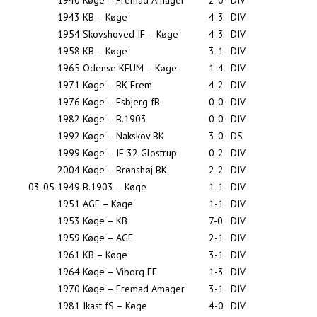
1940
Køge – Fremad Amager
2-0
DIV
1943
KB – Køge
4-3
DIV
1954
Skovshoved IF – Køge
4-3
DIV
1958
KB – Køge
3-1
DIV
1965
Odense KFUM – Køge
1-4
DIV
1971
Køge – BK Frem
4-2
DIV
1976
Køge – Esbjerg fB
0-0
DIV
1982
Køge – B.1903
0-0
DIV
1992
Køge – Nakskov BK
3-0
DS
1999
Køge – IF 32 Glostrup
0-2
DIV
2004
Køge – Brønshøj BK
2-2
DIV
03-05
1949
B.1903 – Køge
1-1
DIV
1951
AGF – Køge
1-1
DIV
1953
Køge – KB
7-0
DIV
1959
Køge – AGF
2-1
DIV
1961
KB – Køge
3-1
DIV
1964
Køge – Viborg FF
1-3
DIV
1970
Køge – Fremad Amager
3-1
DIV
1981
Ikast fS – Køge
4-0
DIV