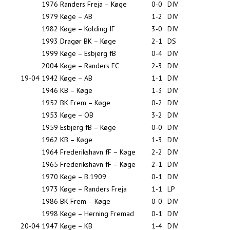
1976
Randers Freja – Køge
0-0
DIV
1979
Køge – AB
1-2
DIV
1982
Køge – Kolding IF
3-0
DIV
1993
Dragør BK – Køge
2-1
DS
1999
Køge – Esbjerg fB
0-4
DIV
2004
Køge – Randers FC
2-3
DIV
19-04
1942
Køge – AB
1-1
DIV
1946
KB – Køge
1-3
DIV
1952
BK Frem – Køge
0-2
DIV
1953
Køge – OB
3-2
DIV
1959
Esbjerg fB – Køge
0-0
DIV
1962
KB – Køge
1-3
DIV
1964
Frederikshavn fF – Køge
2-2
DIV
1965
Frederikshavn fF – Køge
2-1
DIV
1970
Køge – B.1909
0-1
DIV
1973
Køge – Randers Freja
1-1
LP
1986
BK Frem – Køge
0-0
DIV
1998
Køge – Herning Fremad
0-1
DIV
20-04
1947
Køge – KB
1-4
DIV