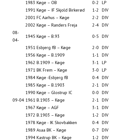
1983
Køge – OB
0-2
LP
1991
Køge – IF Skjold Birkerød
1-2
DIV
2001
FC Aarhus – Køge
2-2
DIV
2002
Køge – Randers Freja
2-4
DIV
08-
1945
Køge – B.93
0-5
DIV
04-
1951
Esbjerg fB – Køge
2-0
DIV
1956
Køge – B.1909
1-1
DIV
1962
B.1909 – Køge
3-1
LP
1971
BK Frem – Køge
3-0
LP
1984
Køge -Esbjerg fB
0-4
DIV
1985
Køge – B.1903
2-1
DIV
1990
Køge – Glostrup IC
0-0
DIV
09-04
1961
B.1903 – Køge
2-1
DIV
1967
Køge – AGF
3-1
DIV
1972
B.1903 – Køge
1-2
DIV
1978
Køge - IK Skovbakken
0-4
DIV
1989
Asaa BK – Køge
0-7
DIV
1994
Kastrup BK – Køge
1-2
DIV