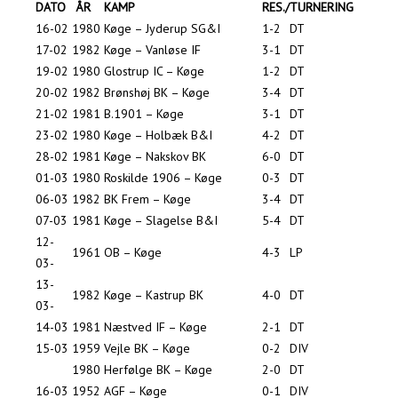
DATO
ÅR
KAMP
RES./
TURNERING
16-02
1980
Køge – Jyderup SG&I
1-2
DT
17-02
1982
Køge – Vanløse IF
3-1
DT
19-02
1980
Glostrup IC – Køge
1-2
DT
20-02
1982
Brønshøj BK – Køge
3-4
DT
21-02
1981
B.1901 – Køge
3-1
DT
23-02
1980
Køge – Holbæk B&I
4-2
DT
28-02
1981
Køge – Nakskov BK
6-0
DT
01-03
1980
Roskilde 1906 – Køge
0-3
DT
06-03
1982
BK Frem – Køge
3-4
DT
07-03
1981
Køge – Slagelse B&I
5-4
DT
12-
1961
OB – Køge
4-3
LP
03-
13-
1982
Køge – Kastrup BK
4-0
DT
03-
14-03
1981
Næstved IF – Køge
2-1
DT
15-03
1959
Vejle BK – Køge
0-2
DIV
1980
Herfølge BK – Køge
2-0
DT
16-03
1952
AGF – Køge
0-1
DIV