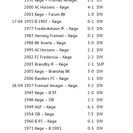
1992
Køge – Fremad Amager
2-2
DS
2000
AC Horsens – Køge
4-1
DIV
2001
Køge – Farum BK
1-0
DIV
17-04
1955
B.1903 – Køge
0-1
DIV
1977
Frederikshavn fF – Køge
0-3
DIV
1983
Herning Fremad – Køge
0-1
DIV
1988
BK Avarta – Køge
3-0
DIV
1995
AC Horsens – Køge
2-1
DIV
2002
FC Fredericia – Køge
2-2
DIV
2003
Brøndby IF – Køge
2-1
SUP
2005
Køge – Brønshøj BK
3-0
DIV
2006
Randers FC – Køge
1-1
DIV
18-04
1937
Fremad Amager – Køge
5-2
DIV
1943
Køge – B.93
2-0
DIV
1948
Køge – OB
2-2
DIV
1949
AGF – Køge
6-1
DIV
1954
OB – Køge
7-3
DIV
1960
B.93 – Køge
0-1
DIV
1971
Køge – B.1901
0-5
DIV