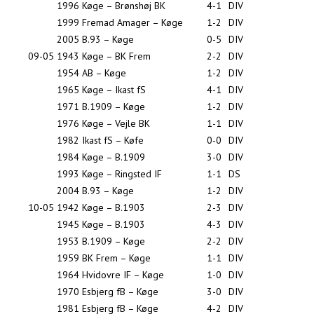
1996
Køge – Brønshøj BK
4-1
DIV
1999
Fremad Amager – Køge
1-2
DIV
2005
B.93 – Køge
0-5
DIV
09-05
1943
Køge – BK Frem
2-2
DIV
1954
AB – Køge
1-2
DIV
1965
Køge – Ikast fS
4-1
DIV
1971
B.1909 – Køge
1-2
DIV
1976
Køge – Vejle BK
1-1
DIV
1982
Ikast fS – Køfe
0-0
DIV
1984
Køge – B.1909
3-0
DIV
1993
Køge – Ringsted IF
1-1
DS
2004
B.93 – Køge
1-2
DIV
10-05
1942
Køge – B.1903
2-3
DIV
1945
Køge – B.1903
4-3
DIV
1953
B.1909 – Køge
2-2
DIV
1959
BK Frem – Køge
1-1
DIV
1964
Hvidovre IF – Køge
1-0
DIV
1970
Esbjerg fB – Køge
3-0
DIV
1981
Esbjerg fB – Køge
4-2
DIV