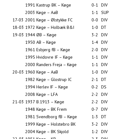
1991
Kastrup BK – Køge
0-1
DIV
2003
Køge – AaB
1-1
SUP
17-03
2001
Køge – Ølstykke FC
0-0
DIV
18-03
1972
Køge – Holbæk B&I
1-0
DT
19-03
1944
ØB – Køge
3-2
DIV
1950
AB – Køge
1-4
DIV
1961
Esbjerg fB – Køge
2-0
DIV
1995
Hvidovre IF – Køge
1-1
DIV
2000
Randers Freja – Køge
1-1
DIV
20-03
1960
Køge – AaB
1-0
DIV
1982
Køge – Glostrup IC
2-1
DT
1994
Herlev IF – Køge
0-2
DS
2008
Køge – LFA
2-2
DIV
21-03
1937
B.1913 – Køge
2-2
DIV
1948
Køge – BK Frem
0-7
DIV
1981
Svendborg fB – Køge
1-3
DT
1999
Køge – Holstebro BK
3-2
DIV
2004
Køge – BK Skjold
1-2
DIV