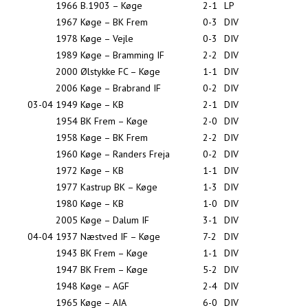
1966
B.1903 – Køge
2-1
LP
1967
Køge – BK Frem
0-3
DIV
1978
Køge – Vejle
0-3
DIV
1989
Køge – Bramming IF
2-2
DIV
2000
Ølstykke FC – Køge
1-1
DIV
2006
Køge – Brabrand IF
0-2
DIV
03-04
1949
Køge – KB
2-1
DIV
1954
BK Frem – Køge
2-0
DIV
1958
Køge – BK Frem
2-2
DIV
1960
Køge – Randers Freja
0-2
DIV
1972
Køge – KB
1-1
DIV
1977
Kastrup BK – Køge
1-3
DIV
1980
Køge – KB
1-0
DIV
2005
Køge – Dalum IF
3-1
DIV
04-04
1937
Næstved IF – Køge
7-2
DIV
1943
BK Frem – Køge
1-1
DIV
1947
BK Frem – Køge
5-2
DIV
1948
Køge – AGF
2-4
DIV
1965
Køge – AIA
6-0
DIV