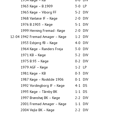
1954
Køge – KB
0-0
DIV
1963
Køge – B.1909
3-0
LP
1965
Køge – Viborg FF
5-2
DIV
1968
Vanløse IF – Køge
2-0
DIV
1976
B.1903 – Køge
5-1
DIV
1999
Herning Fremad - Køge
2-0
DIV
12-04
1942
Fremad Amager – Køge
1-2
DIV
1953
Esbjerg fB – Køge
4-0
DIV
1964
Køge – Randers Freja
3-0
DIV
1971
KB – Køge
3-2
DIV
1975
B.93 – Køge
0-2
DIV
1979
AGF – Køge
1-2
LP
1981
Køge – KB
0-3
DIV
1987
Køge – Roskilde 1906
0-1
DIV
1992
Vordingborg IF – Køge
4-1
DS
1993
Køge – Tårnby BK
1-1
DS
1997
Brønshøj BK – Køge
2-2
DIV
2001
Fremad Amager – Køge
1-1
DIV
2004
Vejle BK – Køge
2-2
DIV