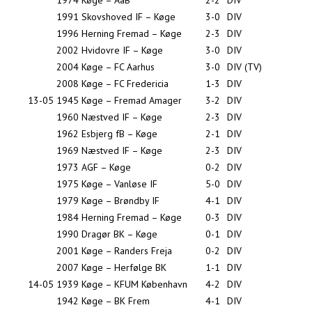
1974
Køge – AaB
2-2
DIV
1991
Skovshoved IF – Køge
3-0
DIV
1996
Herning Fremad – Køge
2-3
DIV
2002
Hvidovre IF – Køge
3-0
DIV
2004
Køge – FC Aarhus
3-0
DIV (TV)
2008
Køge – FC Fredericia
1-3
DIV
13-05
1945
Køge – Fremad Amager
3-2
DIV
1960
Næstved IF – Køge
2-3
DIV
1962
Esbjerg fB – Køge
2-1
DIV
1969
Næstved IF – Køge
2-3
DIV
1973
AGF – Køge
0-2
DIV
1975
Køge – Vanløse IF
5-0
DIV
1979
Køge – Brøndby IF
4-1
DIV
1984
Herning Fremad – Køge
0-3
DIV
1990
Dragør BK – Køge
0-1
DIV
2001
Køge – Randers Freja
0-2
DIV
2007
Køge – Herfølge BK
1-1
DIV
14-05
1939
Køge – KFUM København
4-2
DIV
1942
Køge – BK Frem
4-1
DIV