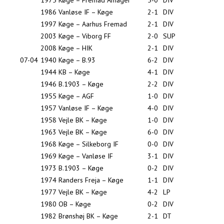
1975
Køge – Fremad Amager
5-0
DIV
1986
Vanløse IF – Køge
2-1
DIV
1997
Køge – Aarhus Fremad
2-1
DIV
2003
Køge – Viborg FF
2-0
SUP
2008
Køge – HIK
2-1
DIV
07-04
1940
Køge – B.93
6-2
DIV
1944
KB – Køge
4-1
DIV
1946
B.1903 – Køge
2-2
DIV
1955
Køge – AGF
1-0
DIV
1957
Vanløse IF – Køge
4-0
DIV
1958
Vejle BK – Køge
1-0
DIV
1963
Vejle BK – Køge
6-0
DIV
1968
Køge – Silkeborg IF
0-0
DIV
1969
Køge – Vanløse IF
3-1
DIV
1973
B.1903 – Køge
0-2
DIV
1974
Randers Freja – Køge
1-1
DIV
1977
Vejle BK – Køge
4-2
LP
1980
OB – Køge
0-2
DIV
1982
Brønshøj BK – Køge
2-1
DT