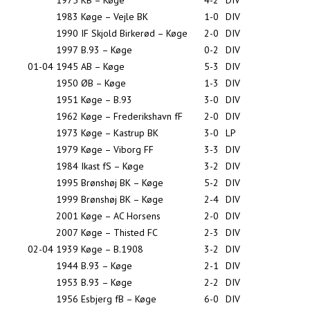
1975
KB – Køge
4-2
DIV
1983
Køge – Vejle BK
1-0
DIV
1990
IF Skjold Birkerød – Køge
2-0
DIV
1997
B.93 – Køge
0-2
DIV
01-04
1945
AB – Køge
5-3
DIV
1950
ØB – Køge
1-3
DIV
1951
Køge – B.93
3-0
DIV
1962
Køge – Frederikshavn fF
2-0
DIV
1973
Køge – Kastrup BK
3-0
LP
1979
Køge – Viborg FF
3-3
DIV
1984
Ikast fS – Køge
3-2
DIV
1995
Brønshøj BK – Køge
5-2
DIV
1999
Brønshøj BK – Køge
2-4
DIV
2001
Køge – AC Horsens
2-0
DIV
2007
Køge – Thisted FC
2-3
DIV
02-04
1939
Køge – B.1908
3-2
DIV
1944
B.93 – Køge
2-1
DIV
1953
B.93 – Køge
2-2
DIV
1956
Esbjerg fB – Køge
6-0
DIV