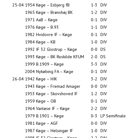
25-04
1954
Køge – Esbjerg fB
1-3
DIV
1965
Køge – Brønshøj BK
1-2
DIV
1971
AaB – Køge
0-1
DIV
1976
Køge – B.93
1-1
DIV
1982
Hvidovre IF – Køge
0-1
DIV
1984
Køge – KB
1-0
DIV
1992
IF 32 Glostrup – Køge
0-0
DS
1993
Køge – BK Roskilde KFUM
2-0
DS
1999
B.1909 – Køge
3-3
DIV
2004
Nykøbing FA – Køge
0-1
DIV
26-04
1942
Køge – HIK
3-2
DIV
1943
Køge – Fremad Amager
0-0
DIV
1953
Køge – Skovshoved IF
1-2
DIV
1959
Køge – OB
0-1
DIV
1964
Vanløse IF – Køge
2-2
DIV
1979
B.1901 – Køge
0-3
LP Semifinale
1981
Køge – AGF
0-0
DIV
1987
Køge – Helsingør IF
1-0
DIV