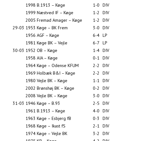
1998
B.1913 – Køge
1-0
DIV
1999
Næstved IF – Køge
1-2
DIV
2005
Fremad Amager – Køge
1-2
DIV
29-03
1953
Køge – BK Frem
3-0
DIV
1956
AGF – Køge
6-4
LP
1981
Køge BK – Vejle
6-7
LP
30-03
1952
OB – Køge
1-4
DIV
1958
AIA – Køge
0-1
DIV
1964
Køge – Odense KFUM
2-2
DIV
1969
Holbæk B&I – Køge
2-2
DIV
1980
Vejle BK – Køge
1-1
DIV
2002
Brønshøj BK – Køge
0-2
DIV
2008
Vejle BK – Køge
3-0
DIV
31-03
1946
Køge – B.93
2-5
DIV
1961
B.1913 – Køge
4-0
DIV
1963
Køge – Esbjerg fB
0-3
DIV
1968
Køge – Ikast fS
2-1
DIV
1974
Køge – Vejle BK
3-2
DIV