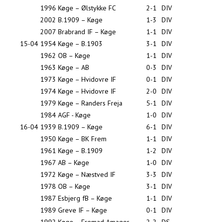
1996
Køge – Ølstykke FC
2-1
DIV
2002
B.1909 – Køge
1-3
DIV
2007
Brabrand IF – Køge
1-1
DIV
15-04
1954
Køge – B.1903
3-1
DIV
1962
OB – Køge
1-1
DIV
1963
Køge – AB
0-3
DIV
1973
Køge – Hvidovre IF
0-1
DIV
1974
Køge – Hvidovre IF
2-0
DIV
1979
Køge – Randers Freja
5-1
DIV
1984
AGF - Køge
1-0
DIV
16-04
1939
B.1909 – Køge
6-1
DIV
1950
Køge – BK Frem
1-1
DIV
1961
Køge – B.1909
1-2
DIV
1967
AB – Køge
1-0
DIV
1972
Køge – Næstved IF
3-3
DIV
1978
OB – Køge
3-1
DIV
1987
Esbjerg fB – Køge
1-1
DIV
1989
Greve IF – Køge
0-1
DIV