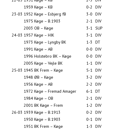
22-03
1951
Køge – KB
2-3
DIV
1959
Køge – KB
0-2
DIV
23-03
1952
Køge – Esbjerg fB
3-0
DIV
1975
Køge – B.1903
2-1
DIV
2003
OB – Køge
3-1
SUP
24-03
1957
Køge – HIK
3-1
DIV
1973
Køge – Lyngby BK
1-3
DT
1991
Køge – AB
0-0
DIV
1996
Holstebro BK – Køge
0-0
DIV
2005
Køge – Vejle BK
1-1
DIV
25-03
1945
BK Frem – Køge
5-1
DIV
1948
ØB – Køge
3-2
DIV
1956
Køge – AB
2-2
DIV
1972
Køge – Fremad Amager
6-1
DT
1984
Køge – OB
2-1
DIV
2001
BK Køge – Frem
1-2
DIV
26-03
1939
Køge – B.1913
0-2
DIV
1950
Køge – B.1903
0-1
DIV
1951
BK Frem – Køge
1-3
DIV