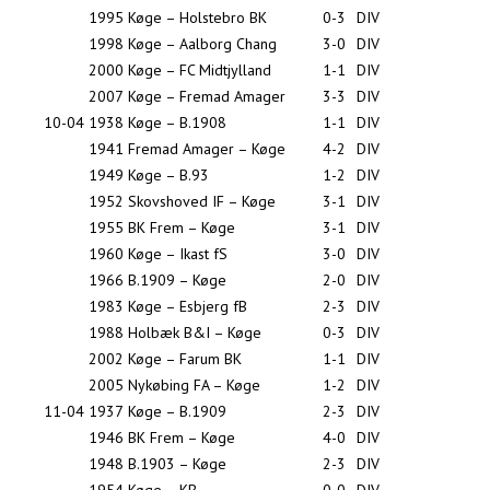
1995
Køge – Holstebro BK
0-3
DIV
1998
Køge – Aalborg Chang
3-0
DIV
2000
Køge – FC Midtjylland
1-1
DIV
2007
Køge – Fremad Amager
3-3
DIV
10-04
1938
Køge – B.1908
1-1
DIV
1941
Fremad Amager – Køge
4-2
DIV
1949
Køge – B.93
1-2
DIV
1952
Skovshoved IF – Køge
3-1
DIV
1955
BK Frem – Køge
3-1
DIV
1960
Køge – Ikast fS
3-0
DIV
1966
B.1909 – Køge
2-0
DIV
1983
Køge – Esbjerg fB
2-3
DIV
1988
Holbæk B&I – Køge
0-3
DIV
2002
Køge – Farum BK
1-1
DIV
2005
Nykøbing FA – Køge
1-2
DIV
11-04
1937
Køge – B.1909
2-3
DIV
1946
BK Frem – Køge
4-0
DIV
1948
B.1903 – Køge
2-3
DIV