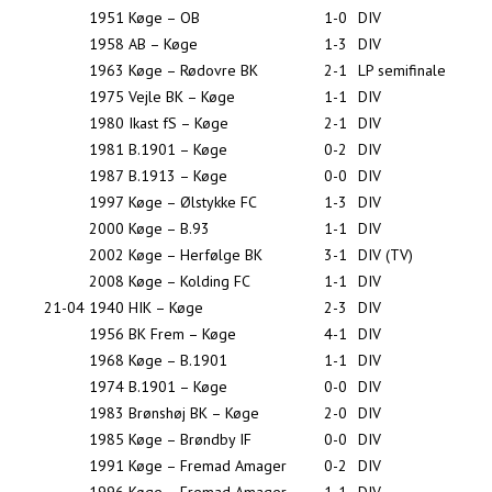
1951
Køge – OB
1-0
DIV
1958
AB – Køge
1-3
DIV
1963
Køge – Rødovre BK
2-1
LP semifinale
1975
Vejle BK – Køge
1-1
DIV
1980
Ikast fS – Køge
2-1
DIV
1981
B.1901 – Køge
0-2
DIV
1987
B.1913 – Køge
0-0
DIV
1997
Køge – Ølstykke FC
1-3
DIV
2000
Køge – B.93
1-1
DIV
2002
Køge – Herfølge BK
3-1
DIV (TV)
2008
Køge – Kolding FC
1-1
DIV
21-04
1940
HIK – Køge
2-3
DIV
1956
BK Frem – Køge
4-1
DIV
1968
Køge – B.1901
1-1
DIV
1974
B.1901 – Køge
0-0
DIV
1983
Brønshøj BK – Køge
2-0
DIV
1985
Køge – Brøndby IF
0-0
DIV
1991
Køge – Fremad Amager
0-2
DIV