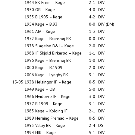
1944
BK Frem – Køge
2-1
DIV
1950
OB – Køge
4-0
DIV
1953
B.1903 – Køge
4-2
DIV
1954
Køge – B.93
0-0
DIV (DM)
1961
AIA – Køge
1-3
DIV
1972
Køge – Brønshøj BK
0-0
DIV
1978
Slagelse B&I – Køge
2-0
DIV
1988
IF Skjold Birkerød – Køge
1-1
DIV
1995
Køge – Brønshøj BK
1-0
DIV
2000
Køge – B.1909
2-0
DIV
2006
Køge – Lyngby BK
3-1
DIV
15-05
1938
Helsingør IF – Køge
0-5
DIV
1949
Køge – OB
5-0
DIV
1966
Hvidovre IF – Køge
3-0
DIV
1977
B.1909 – Køge
3-1
DIV
1983
Køge – Kolding IF
2-1
DIV
1989
Herning Fremad – Køge
0-5
DIV
1993
Valby BK – Køge
2-4
DS
1994
HIK – Køge
5-1
DIV