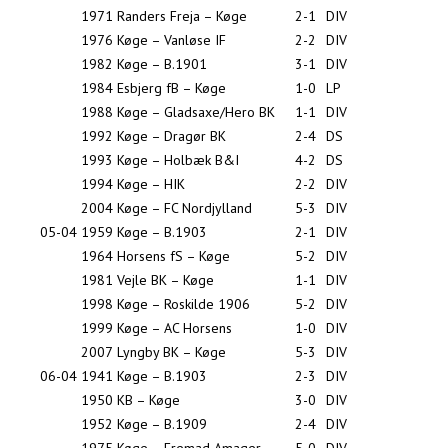
1971
Randers Freja – Køge
2-1
DIV
1976
Køge – Vanløse IF
2-2
DIV
1982
Køge – B.1901
3-1
DIV
1984
Esbjerg fB – Køge
1-0
LP
1988
Køge – Gladsaxe/Hero BK
1-1
DIV
1992
Køge – Dragør BK
2-4
DS
1993
Køge – Holbæk B&I
4-2
DS
1994
Køge – HIK
2-2
DIV
2004
Køge – FC Nordjylland
5-3
DIV
05-04
1959
Køge – B.1903
2-1
DIV
1964
Horsens fS – Køge
5-2
DIV
1981
Vejle BK – Køge
1-1
DIV
1998
Køge – Roskilde 1906
5-2
DIV
1999
Køge – AC Horsens
1-0
DIV
2007
Lyngby BK – Køge
5-3
DIV
06-04
1941
Køge – B.1903
2-3
DIV
1950
KB – Køge
3-0
DIV
1952
Køge – B.1909
2-4
DIV