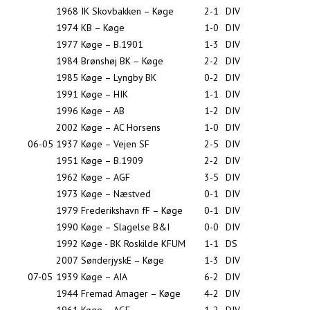
1968
IK Skovbakken – Køge
2-1
DIV
1974
KB – Køge
1-0
DIV
1977
Køge – B.1901
1-3
DIV
1984
Brønshøj BK – Køge
2-2
DIV
1985
Køge – Lyngby BK
0-2
DIV
1991
Køge – HIK
1-1
DIV
1996
Køge – AB
1-2
DIV
2002
Køge – AC Horsens
1-0
DIV
06-05
1937
Køge – Vejen SF
2-5
DIV
1951
Køge – B.1909
2-2
DIV
1962
Køge – AGF
3-5
DIV
1973
Køge – Næstved
0-1
DIV
1979
Frederikshavn fF – Køge
0-1
DIV
1990
Køge – Slagelse B&I
0-0
DIV
1992
Køge - BK Roskilde KFUM
1-1
DS
2007
SønderjyskE – Køge
1-3
DIV
07-05
1939
Køge – AIA
6-2
DIV
1944
Fremad Amager – Køge
4-2
DIV