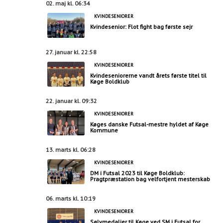
02. maj kl. 06:34
KVINDESENIORER
Kvindesenior: Flot fight bag første sejr
27. januar kl. 22:58
KVINDESENIORER
Kvindeseniorerne vandt årets første titel til
Køge Boldklub
22. januar kl. 09:32
KVINDESENIORER
Køges danske Futsal-mestre hyldet af Køge
Kommune
13. marts kl. 06:28
KVINDESENIORER
DM i Futsal 2023 til Køge Boldklub:
Pragtpræstation bag velfortjent mesterskab
06. marts kl. 10:19
KVINDESENIORER
Sølvmedaljer til Køge ved SM i Futsal for