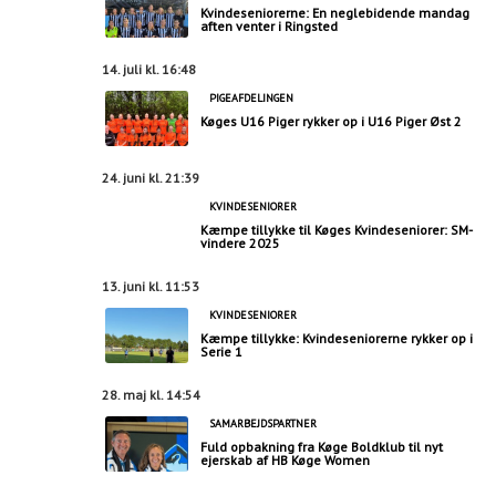
Kvindeseniorerne: En neglebidende mandag
aften venter i Ringsted
14. juli kl. 16:48
PIGEAFDELINGEN
Køges U16 Piger rykker op i U16 Piger Øst 2
24. juni kl. 21:39
KVINDESENIORER
Kæmpe tillykke til Køges Kvindeseniorer: SM-
vindere 2025
13. juni kl. 11:53
KVINDESENIORER
Kæmpe tillykke: Kvindeseniorerne rykker op i
Serie 1
28. maj kl. 14:54
SAMARBEJDSPARTNER
Fuld opbakning fra Køge Boldklub til nyt
ejerskab af HB Køge Women