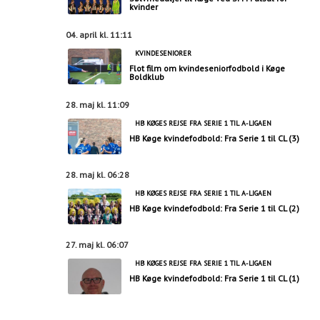
kvinder
04. april kl. 11:11
KVINDESENIORER
Flot film om kvindeseniorfodbold i Køge
Boldklub
28. maj kl. 11:09
HB KØGES REJSE FRA SERIE 1 TIL A-LIGAEN
HB Køge kvindefodbold: Fra Serie 1 til CL (3)
28. maj kl. 06:28
HB KØGES REJSE FRA SERIE 1 TIL A-LIGAEN
HB Køge kvindefodbold: Fra Serie 1 til CL (2)
27. maj kl. 06:07
HB KØGES REJSE FRA SERIE 1 TIL A-LIGAEN
HB Køge kvindefodbold: Fra Serie 1 til CL (1)