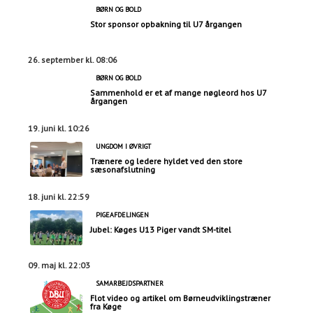
BØRN OG BOLD
Stor sponsor opbakning til U7 årgangen
26. september kl. 08:06
BØRN OG BOLD
Sammenhold er et af mange nøgleord hos U7
årgangen
19. juni kl. 10:26
UNGDOM I ØVRIGT
Trænere og ledere hyldet ved den store
sæsonafslutning
18. juni kl. 22:59
PIGEAFDELINGEN
Jubel: Køges U13 Piger vandt SM-titel
09. maj kl. 22:03
SAMARBEJDSPARTNER
Flot video og artikel om Børneudviklingstræner
fra Køge