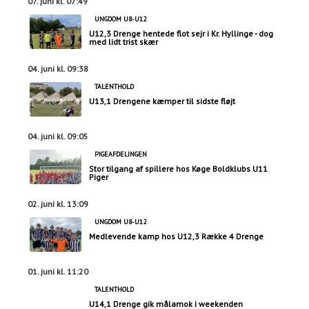
07. juni kl. 07:49
UNGDOM U8-U12
U12,3 Drenge hentede flot sejr i Kr. Hyllinge - dog
med lidt trist skær
04. juni kl. 09:38
TALENTHOLD
U13,1 Drengene kæmper til sidste fløjt
04. juni kl. 09:05
PIGEAFDELINGEN
Stor tilgang af spillere hos Køge Boldklubs U11
Piger
02. juni kl. 13:09
UNGDOM U8-U12
Medlevende kamp hos U12,3 Række 4 Drenge
01. juni kl. 11:20
TALENTHOLD
U14,1 Drenge gik målamok i weekenden