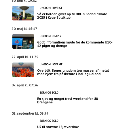
30. juni kl. 19:02
UNGDOM I ØVRIGT
Så er bolden givet op til DBU's Fodboldskole
2025 i Køge Boldklub
20. maj kl. 16:17
UNGDOM U8-U12
Godt informationsmøde for de kommende U10-
12 piger og drenge
22. april kl. 11:39
UNGDOM I ØVRIGT
Overblik: Køges ungdom tog masser af metal
med hjem fra påsketure i ind- og udland
07. april kl. 07:36
BØRN OG BOLD
En sjov og meget travl weekend for U8
Drengene
02. september kl. 09:54
BØRN OG BOLD
U7 til stævne i Bjæverskov