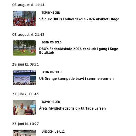
06. august kl. 11:14
TOPNYHEDER
Så blev DBU's Fodboldskole 2026 afviklet i Køge
03. august kl. 21:48
BØRN OG BOLD
DBU's Fodboldskole 2026 er skudt i gang i Køge
Boldklub
28. juni kl. 09:21
BØRN OG BOLD
U6 Drenge kæmpede bravt i sommervarmen
27. juni kl. 08:43
TOPNYHEDER
Årets frivillighedspris gik til Tage Larsen
23. juni kl. 10:27
UNGDOM U8-U12