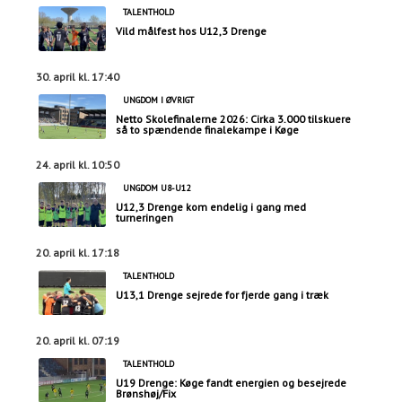
TALENTHOLD
Vild målfest hos U12,3 Drenge
30. april kl. 17:40
UNGDOM I ØVRIGT
Netto Skolefinalerne 2026: Cirka 3.000 tilskuere
så to spændende finalekampe i Køge
24. april kl. 10:50
UNGDOM U8-U12
U12,3 Drenge kom endelig i gang med
turneringen
20. april kl. 17:18
TALENTHOLD
U13,1 Drenge sejrede for fjerde gang i træk
20. april kl. 07:19
TALENTHOLD
U19 Drenge: Køge fandt energien og besejrede
Brønshøj/Fix