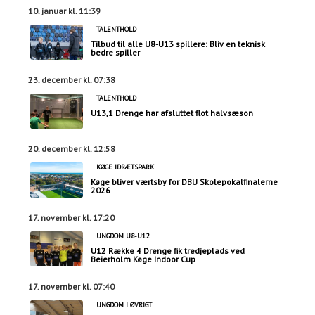
10. januar kl. 11:39
TALENTHOLD
Tilbud til alle U8-U13 spillere: Bliv en teknisk
bedre spiller
23. december kl. 07:38
TALENTHOLD
U13,1 Drenge har afsluttet flot halvsæson
20. december kl. 12:58
KØGE IDRÆTSPARK
Køge bliver værtsby for DBU Skolepokalfinalerne
2026
17. november kl. 17:20
UNGDOM U8-U12
U12 Række 4 Drenge fik tredjeplads ved
Beierholm Køge Indoor Cup
17. november kl. 07:40
UNGDOM I ØVRIGT