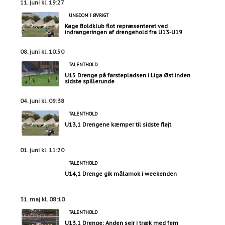
11. juni kl. 19:27
UNGDOM I ØVRIGT
Køge Boldklub flot repræsenteret ved
indrangeringen af drengehold fra U13-U19
08. juni kl. 10:50
TALENTHOLD
U15 Drenge på førstepladsen i Liga Øst inden
sidste spillerunde
04. juni kl. 09:38
TALENTHOLD
U13,1 Drengene kæmper til sidste fløjt
01. juni kl. 11:20
TALENTHOLD
U14,1 Drenge gik målamok i weekenden
31. maj kl. 08:10
TALENTHOLD
U13,1 Drenge: Anden sejr i træk med fem