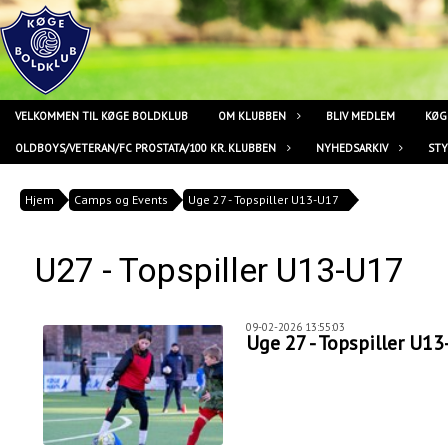
VELKOMMEN TIL KØGE BOLDKLUB
OM KLUBBEN
BLIV MEDLEM
KØG
OLDBOYS/VETERAN/FC PROSTATA/100 KR. KLUBBEN
NYHEDSARKIV
ST
Hjem
Camps og Events
Uge 27 - Topspiller U13-U17
U27 - Topspiller U13-U17
09-02-2026 13:55:03
Uge 27 - Topspiller U1