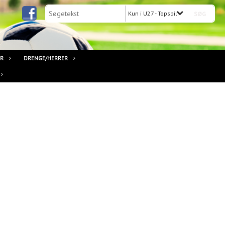
Kun i U27 - Topspiller U13-U17
ER
DRENGE/HERRER