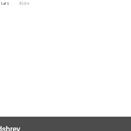
Ældre
 1 af 1
dsbrev