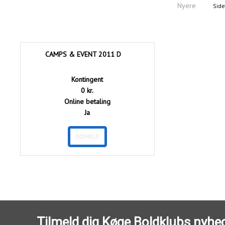
Nyere
Side
CAMPS & EVENT 2011 D
Kontingent
0 kr.
Online betaling
Ja
INDMELD
Tilmeld dig Køge Boldklubs nyhe