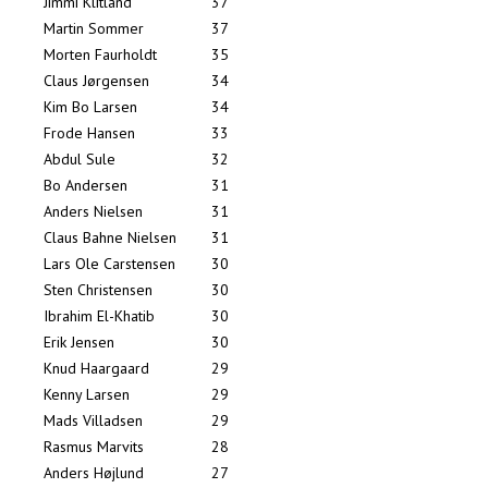
Jimmi Klitland
37
Martin Sommer
37
Morten Faurholdt
35
Claus Jørgensen
34
Kim Bo Larsen
34
Frode Hansen
33
Abdul Sule
32
Bo Andersen
31
Anders Nielsen
31
Claus Bahne Nielsen
31
Lars Ole Carstensen
30
Sten Christensen
30
Ibrahim El-Khatib
30
Erik Jensen
30
Knud Haargaard
29
Kenny Larsen
29
Mads Villadsen
29
Rasmus Marvits
28
Anders Højlund
27