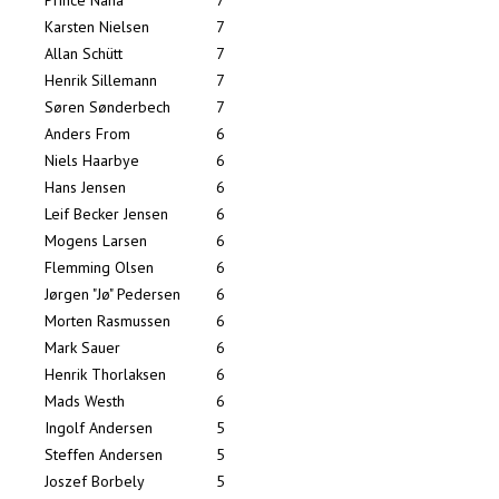
Prince Nana
7
Karsten Nielsen
7
Allan Schütt
7
Henrik Sillemann
7
Søren Sønderbech
7
Anders From
6
Niels Haarbye
6
Hans Jensen
6
Leif Becker Jensen
6
Mogens Larsen
6
Flemming Olsen
6
Jørgen "Jø" Pedersen
6
Morten Rasmussen
6
Mark Sauer
6
Henrik Thorlaksen
6
Mads Westh
6
Ingolf Andersen
5
Steffen Andersen
5
Joszef Borbely
5