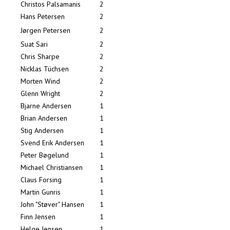
Christos Palsamanis
2
Hans Petersen
2
Jørgen Petersen
2
Suat Sari
2
Chris Sharpe
2
Nicklas Tüchsen
2
Morten Wind
2
Glenn Wright
2
Bjarne Andersen
1
Brian Andersen
1
Stig Andersen
1
Svend Erik Andersen
1
Peter Bøgelund
1
Michael Christiansen
1
Claus Forsing
1
Martin Gunris
1
John "Støver" Hansen
1
Finn Jensen
1
Helge Jensen
1