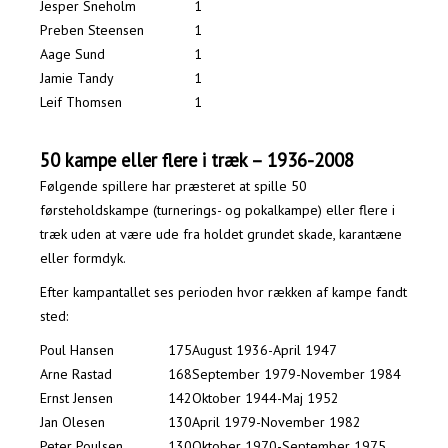
Jesper Sneholm
1
Preben Steensen
1
Aage Sund
1
Jamie Tandy
1
Leif Thomsen
1
50 kampe eller flere i træk – 1936-2008
Følgende spillere har præsteret at spille 50
førsteholdskampe (turnerings- og pokalkampe) eller flere i
træk uden at være ude fra holdet grundet skade, karantæne
eller formdyk.
Efter kampantallet ses perioden hvor rækken af kampe fandt
sted:
Poul Hansen
175
August 1936-April 1947
Arne Rastad
168
September 1979-November 1984
Ernst Jensen
142
Oktober 1944-Maj 1952
Jan Olesen
130
April 1979-November 1982
Peter Poulsen
130
Oktober 1970-September 1975