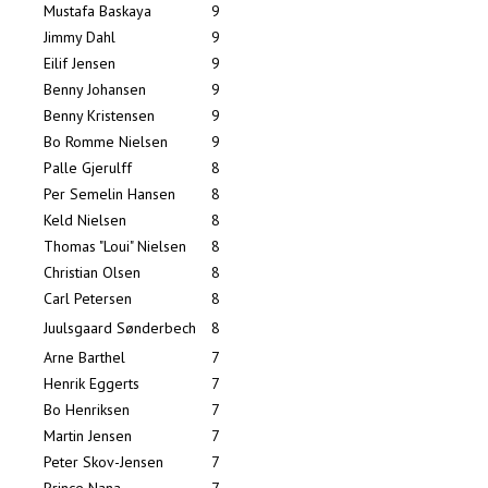
Mustafa Baskaya
9
Jimmy Dahl
9
Eilif Jensen
9
Benny Johansen
9
Benny Kristensen
9
Bo Romme Nielsen
9
Palle Gjerulff
8
Per Semelin Hansen
8
Keld Nielsen
8
Thomas "Loui" Nielsen
8
Christian Olsen
8
Carl Petersen
8
Juulsgaard Sønderbech
8
Arne Barthel
7
Henrik Eggerts
7
Bo Henriksen
7
Martin Jensen
7
Peter Skov-Jensen
7