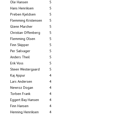
Ole Hansen
5
Hans Henriksen
5
Preben Kjeldsen
5
Flemming Kristensen
5
Glenn Marcher
5
Christian Offenberg
5
Flemming Olsen
5
Finn Skipper
5
Per Sølvager
5
Anders Theil
5
Erik Voss
5
Steen Westergaard
5
Kaj Ajspur
4
Lars Andersen
4
Newroz Dogan
4
Torben Frank
4
Eggert Bay Hansen
4
Finn Hansen
4
Henning Henriksen
4