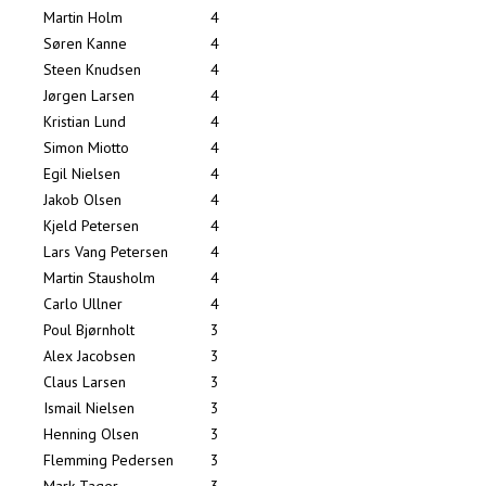
Martin Holm
4
Søren Kanne
4
Steen Knudsen
4
Jørgen Larsen
4
Kristian Lund
4
Simon Miotto
4
Egil Nielsen
4
Jakob Olsen
4
Kjeld Petersen
4
Lars Vang Petersen
4
Martin Stausholm
4
Carlo Ullner
4
Poul Bjørnholt
3
Alex Jacobsen
3
Claus Larsen
3
Ismail Nielsen
3
Henning Olsen
3
Flemming Pedersen
3