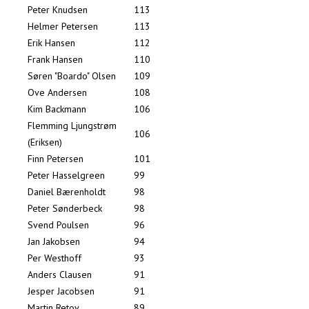
Peter Knudsen
113
Helmer Petersen
113
Erik Hansen
112
Frank Hansen
110
Søren "Boardo" Olsen
109
Ove Andersen
108
Kim Backmann
106
Flemming Ljungstrøm
106
(Eriksen)
Finn Petersen
101
Peter Hasselgreen
99
Daniel Bærenholdt
98
Peter Sønderbeck
98
Svend Poulsen
96
Jan Jakobsen
94
Per Westhoff
93
Anders Clausen
91
Jesper Jacobsen
91
Martin Retov
89