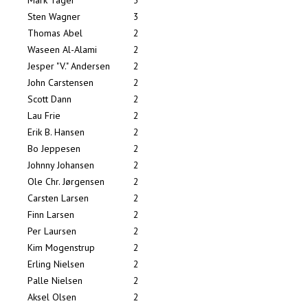
Mark Tager
3
Sten Wagner
3
Thomas Abel
2
Waseen Al-Alami
2
Jesper "V." Andersen
2
John Carstensen
2
Scott Dann
2
Lau Frie
2
Erik B. Hansen
2
Bo Jeppesen
2
Johnny Johansen
2
Ole Chr. Jørgensen
2
Carsten Larsen
2
Finn Larsen
2
Per Laursen
2
Kim Mogenstrup
2
Erling Nielsen
2
Palle Nielsen
2
Aksel Olsen
2