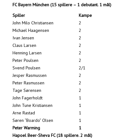
FC Bayern München
(15 spillere – 1 debutant. 1 mål)
Spiller
Kampe
John Milo Christiansen
2
Michael Haagensen
2
Ivan Jensen
2
Claus Larsen
2
Henning Larsen
2
Peter Poulsen
2
Svend Poulsen
2/1
Jesper Rasmussen
2
Peter Rasmussen
2
Tage Sørensen
2
John Fagerholdt
1
John Tune Kristiansen
1
Arne Rastad
1
Søren “Boardo” Olsen
1
Peter Warming
1
Hapoel Beer-Sheva FC
(18 spillere. 2 mål)