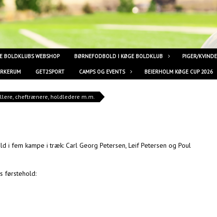
E BOLDKLUBS WEBSHOP
BØRNEFODBOLD I KØGE BOLDKLUB
PIGER/KVIND
YRKERUM
GET2SPORT
CAMPS OG EVENTS
BEIERHOLM KØGE CUP 2026
llere, cheftrænere, holdledere m.m.
i fem kampe i træk: Carl Georg Petersen, Leif Petersen og Poul
 førstehold: