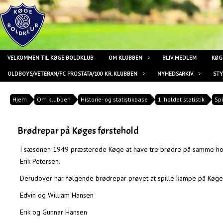
VELKOMMEN TIL KØGE BOLDKLUB
OM KLUBBEN
BLIV MEDLEM
KØG
OLDBOYS/VETERAN/FC PROSTATA/100 KR. KLUBBEN
NYHEDSARKIV
ST
Hjem
Om klubben
Historie- og statistikbase
1. holdet statistik
Spi
Brødrepar på Køges førstehold
I sæsonen 1949 præsterede Køge at have tre brødre på samme hold 
Erik Petersen.
Derudover har følgende brødrepar prøvet at spille kampe på Køges
Edvin og William Hansen
Erik og Gunnar Hansen