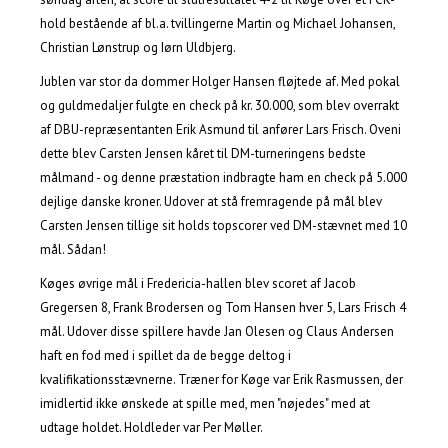
hold bestående af bl.a. tvillingerne Martin og Michael Johansen,
Christian Lønstrup og Iørn Uldbjerg.
Jublen var stor da dommer Holger Hansen fløjtede af. Med pokal
og guldmedaljer fulgte en check på kr. 30.000, som blev overrakt
af DBU-repræsentanten Erik Asmund til anfører Lars Frisch. Oveni
dette blev Carsten Jensen kåret til DM-turneringens bedste
målmand - og denne præstation indbragte ham en check på 5.000
dejlige danske kroner. Udover at stå fremragende på mål blev
Carsten Jensen tillige sit holds topscorer ved DM-stævnet med 10
mål. Sådan!
Køges øvrige mål i Fredericia-hallen blev scoret af Jacob
Gregersen 8, Frank Brodersen og Tom Hansen hver 5, Lars Frisch 4
mål. Udover disse spillere havde Jan Olesen og Claus Andersen
haft en fod med i spillet da de begge deltog i
kvalifikationsstævnerne. Træner for Køge var Erik Rasmussen, der
imidlertid ikke ønskede at spille med, men "nøjedes" med at
udtage holdet. Holdleder var Per Møller.