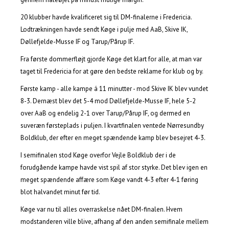
20 klubber havde kvalificeret sig til DM-finalerne i Fredericia.
Lodtrækningen havde sendt Køge i pulje med AaB, Skive IK,
Døllefjelde-Musse IF og Tarup/Pårup IF.
Fra første dommerfløjt gjorde Køge det klart for alle, at man var
taget til Fredericia for at gøre den bedste reklame for klub og by.
Første kamp - alle kampe á 11 minutter - mod Skive IK blev vundet
8-3. Dernæst blev det 5-4 mod Døllefjelde-Musse IF, hele 5-2
over AaB og endelig 2-1 over Tarup/Pårup IF, og dermed en
suveræn førsteplads i puljen. I kvartfinalen ventede Nørresundby
Boldklub, der efter en meget spændende kamp blev besejret 4-3.
I semifinalen stod Køge overfor Vejle Boldklub der i de
forudgående kampe havde vist spil af stor styrke. Det blev igen en
meget spændende affære som Køge vandt 4-3 efter 4-1 føring
blot halvandet minut før tid.
Køge var nu til alles overraskelse nået DM-finalen. Hvem
modstanderen ville blive, afhang af den anden semifinale mellem