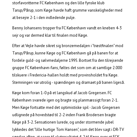
storfavoritterne FC København og den lille fynske klub
Tarup/Pårup, som Køge havde haft grumme vanskeligheder med
at besejre 2-1 i den indledende pulje.
Benny Johansens tropper fra FC København vandt en kneben 4-3
sejr og var dermed klar til finalen mod Køge.
Efter at Vejle havde sikret sig bronzemedaljen i "trøstfinalen" mod
Tarup/Pårup, kunne Køge og FC København gå på banen for at
fordele guld- og sølvmedaljerne 1995. Bortset fra den tilrejsende
gruppe FC København-fans, føltes det som om at samtlige
2.000
tilskuere i Fredericia-hallen holdt med provinsholdet fra Køge.
Stemningen var utrolig - spændingen og dramaet på banen ligeså.
Køge kom foran 1-0 på et langskud af Jacob Gregersen. FC
København svarede igen og bragte sig planmæssigt foran 2-1.
Men Køge fortsatte med det optimistiske spil - Jacob Gregersen
udlignede på hovedstød til 2-2 inden Frank Brodersen bragte
Køge på 3-2. Sensationen lurede, og under stormende jubel
lykkedes det "lille hurtige Tom Hansen", som det blev sagt i DR-TV
søndag aften, at score til slutresultatet 4-2 til Køge over et FCK-