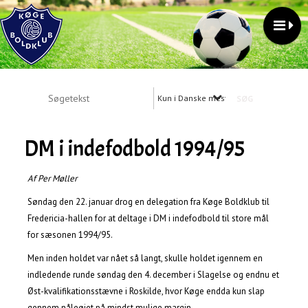
Kun i Danske mesterskaber
DM i indefodbold 1994/95
Af Per Møller
Søndag den 22. januar drog en delegation fra Køge Boldklub til
Fredericia-hallen for at deltage i DM i indefodbold til store mål
for sæsonen 1994/95.
Men inden holdet var nået så langt, skulle holdet igennem en
indledende runde søndag den 4. december i Slagelse og endnu et
Øst-kvalifikationsstævne i Roskilde, hvor Køge endda kun slap
gennem nåleøjet på mindst mulige margin.