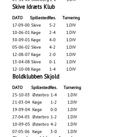
Skive Idræts Klub
DATO
Spillested
Res.
Turnering
17-09-00
Skive
5-2
1.DIV
10-06-01
Køge
2-4
1.DIV
30-09-01
Køge
4-0
1.DIV
05-06-02
Skive
4-2
1.DIV
12-08-07
Køge
2-0
1.DIV
13-04-08
Skive
0-1
1.DIV
12-10-08
Køge
1-4
1.DIV
Boldklubben Skjold
DATO
Spillested
Res.
Turnering
25-10-03
Østerbro
1-4
1.DIV
21-03-04
Køge
1-2
1.DIV
19-09-04
Køge
0-0
1.DIV
27-04-05
Østerbro
1-2
1.DIV
10-09-05
Østerbro
4-2
1.DIV
07-05-06
Køge
3-0
1.DIV