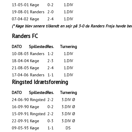
13-05-01
Køge
0-2
1.DIV
19-08-01
Randers
2-0
1.DIV
07-04-02
Køge
2-4
1.DIV
(
* Køge blev senere tilkendt en sejr på 3-0 da Randers Freja havde beny
Randers FC
DATO
Spillested
Res.
Turnering
10-08-03
Randers
1-2
1.DIV
18-04-04
Køge
2-3
1.DIV
21-08-05
Køge
2-4
1.DIV
17-04-06
Randers
1-1
1.DIV
Ringsted Idrætsforening
DATO
Spillested
Res.
Turnering
24-06-90
Ringsted
2-2
3.DIV Ø
16-09-90
Køge
0-2
3.DIV Ø
15-09-91
Ringsted
2-2
3.DIV Ø
22-09-91
Køge
0-3
3.DIV Ø
09-05-93
Køge
1-1
DS