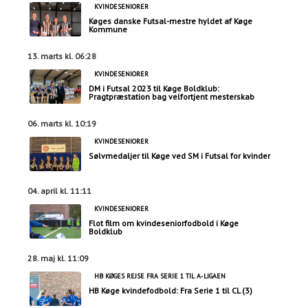
KVINDESENIORER
Køges danske Futsal-mestre hyldet af Køge
Kommune
13. marts kl. 06:28
KVINDESENIORER
DM i Futsal 2023 til Køge Boldklub:
Pragtpræstation bag velfortjent mesterskab
06. marts kl. 10:19
KVINDESENIORER
Sølvmedaljer til Køge ved SM i Futsal for kvinder
04. april kl. 11:11
KVINDESENIORER
Flot film om kvindeseniorfodbold i Køge
Boldklub
28. maj kl. 11:09
HB KØGES REJSE FRA SERIE 1 TIL A-LIGAEN
HB Køge kvindefodbold: Fra Serie 1 til CL (3)