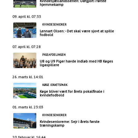
Kvindesjællandsserien: Uafgjort i første
hjemmekamp
09. april kl. 07:33
KVINDESENIORER
Lennart Olsen: - Det skal være sjovt at spille
fodbold
07. april kl. 07:28
PIGEAFDELINGEN
U8 og U9 Piger havde indløb med HB Køges
ligaspillere
26. marts kl. 14:01
KØGE IDRÆTSPARK
Køge bliver vært for årets pokalfinale i
kvindefodbold
01. marts kl. 23:03
KVINDESENIORER
Kvindeseniorerne: Sejr i årets første
træningskamp
20. februar kl. 16:44