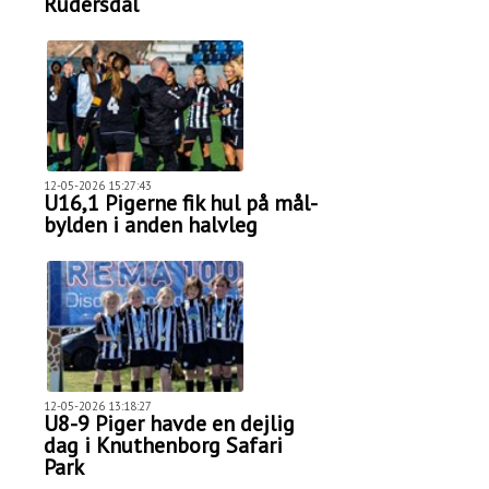
Rudersdal
12-05-2026 15:27:43
U16,1 Pigerne fik hul på mål-
bylden i anden halvleg
12-05-2026 13:18:27
U8-9 Piger havde en dejlig
dag i Knuthenborg Safari
Park