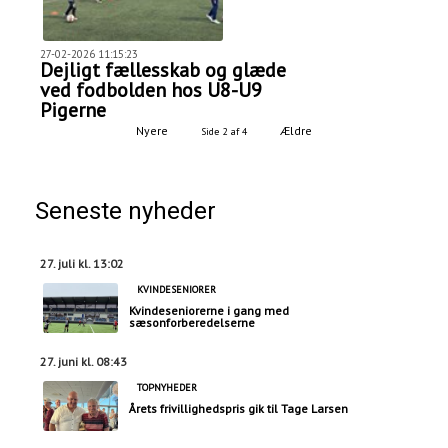
27-02-2026 11:15:23
Dejligt fællesskab og glæde
ved fodbolden hos U8-U9
Pigerne
Nyere
Ældre
Side 2 af 4
Seneste nyheder
27. juli kl. 13:02
KVINDESENIORER
Kvindeseniorerne i gang med
sæsonforberedelserne
27. juni kl. 08:43
TOPNYHEDER
Årets frivillighedspris gik til Tage Larsen